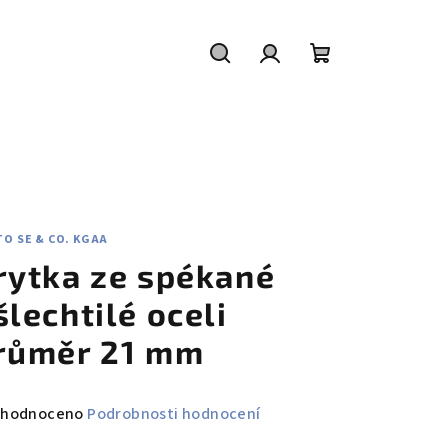
Hledat
Přihlášení
Nákupní
košík
O SE & CO. KGAA
rytka ze spékané
šlechtilé oceli
růměr 21 mm
měrné
hodnoceno
Podrobnosti hodnocení
nocení