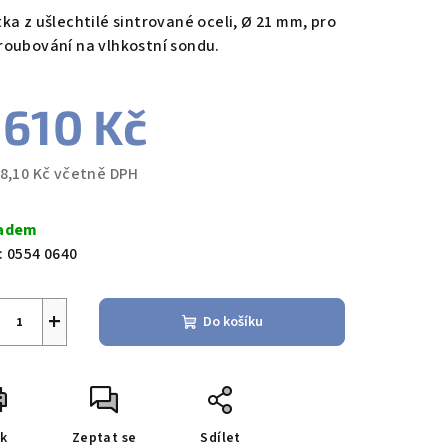
duktu
tka z ušlechtilé sintrované oceli, Ø 21 mm, pro
roubování na vlhkostní sondu.
 610 Kč
zdiček.
48,10 Kč včetně DPH
ná
a:
adem
:
0554 0640
+
Do košíku
sk
Zeptat se
Sdílet