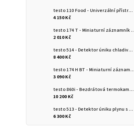
testo 110 Food - Univerzální přístroj pro měření teploty s připojením k aplikaci
4 150 Kč
testo 174 T - Miniaturní záznamník teploty s USB-
2 010 Kč
testo 514 - Detektor úniku chladiva s ohebnou sondou
8 400 Kč
testo 174 H BT - Miniaturní záznamník pro měření teploty a vlhkosti s Bluetooth a připojení
3 090 Kč
testo 860i - Bezdrátová termokamera pro chytré telefony
10 200 Kč
testo 513 - Detektor úniku plynu s ohebnou sondou
6 300 Kč