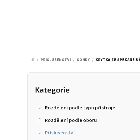
Přejít
na
obsah
/
PŘÍSLUŠENSTVÍ
/
SONDY
/
KRYTKA ZE SPÉKANÉ U
DOMŮ
P
o
Kategorie
Přeskočit
kategorie
s
Rozdělení podle typu přístroje
t
Rozdělení podle oboru
r
Příslušenství
a