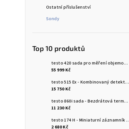
n
Ostatní příslušenství
n
Sondy
í
p
Top 10 produktů
a
n
testo 420 sada pro měření objemového průtoku
55 999 Kč
e
testo 515 Ex - Kombinovaný detektor únik
l
15 750 Kč
testo 860i sada - Bezdrátová termokamera pro chytré telefony
11 230 Kč
testo 174 H - Miniaturní záznamník pro měření teploty a vlhkosti 
2 680 Kč