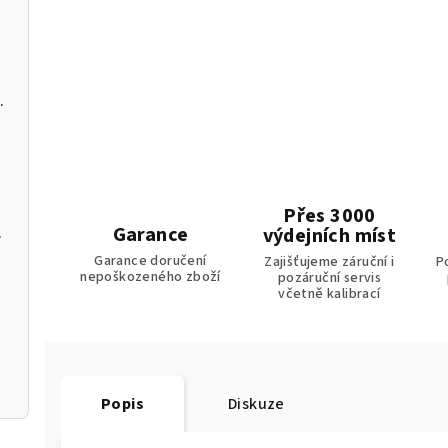
C a softwarem pro PC
Přes 3000
Garance
m k aplikaci
výdejních míst
Garance doručení
Zajišťujeme záruční i
P
nepoškozeného zboží
pozáruční servis
včetně kalibrací
Popis
Diskuze