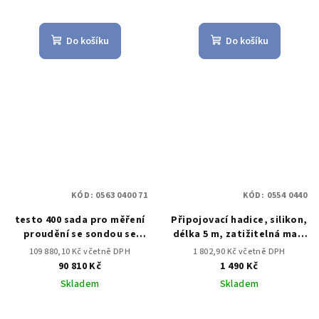
Do košíku
Do košíku
KÓD:
0563 0400 71
KÓD:
0554 0440
testo 400 sada pro měření
Připojovací hadice, silikon,
proudění se sondou se
délka 5 m, zatižitelná max.
žhaveným drátkem
do 700 hPa (mbar)
109 880,10 Kč včetně DPH
1 802,90 Kč včetně DPH
90 810 Kč
1 490 Kč
Skladem
Skladem