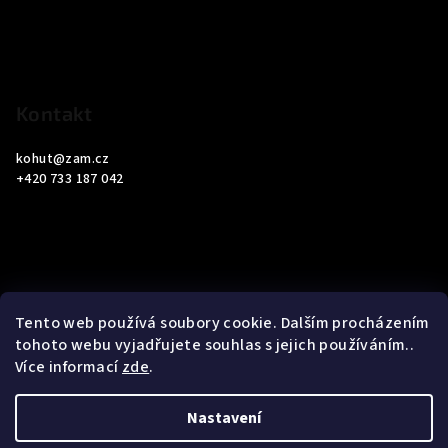
t
í
Kontakt
kohut
@
zam.cz
+420 733 187 042
Informace pro vás
Tento web používá soubory cookie. Dalším procházením
tohoto webu vyjadřujete souhlas s jejich používáním..
Obchodní podmínky
Více informací
zde
.
Podmínky ochrany osobních údajů
Nastavení