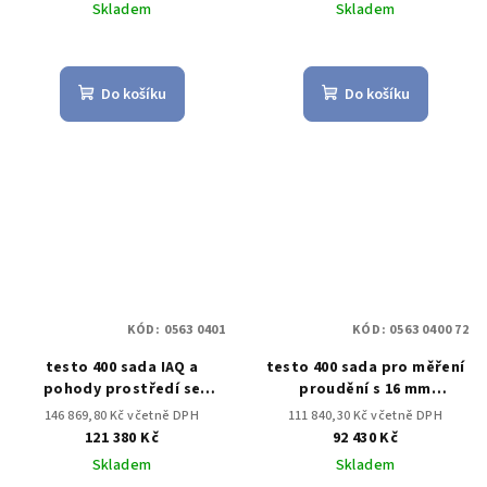
Skladem
Skladem
Do košíku
Do košíku
KÓD:
0563 0401
KÓD:
0563 0400 72
testo 400 sada IAQ a
testo 400 sada pro měření
pohody prostředí se
proudění s 16 mm
stativem
vrtulkovou sondou
146 869,80 Kč včetně DPH
111 840,30 Kč včetně DPH
121 380 Kč
92 430 Kč
Skladem
Skladem