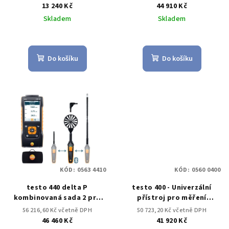
13 240 Kč
44 910 Kč
Skladem
Skladem
Do košíku
Do košíku
KÓD:
0563 4410
KÓD:
0560 0400
testo 440 delta P
testo 400 - Univerzální
kombinovaná sada 2 pro
přístroj pro měření
měření proudění s BT
klimatických veličin
56 216,60 Kč včetně DPH
50 723,20 Kč včetně DPH
46 460 Kč
41 920 Kč