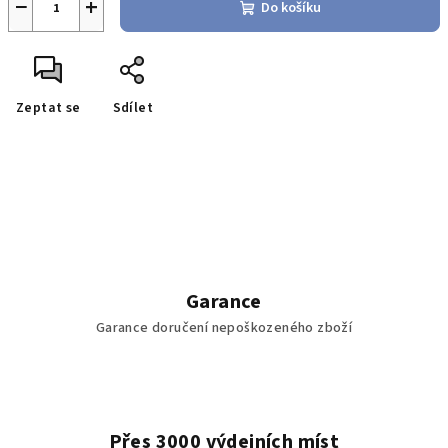
−
+
Do košíku
Zeptat se
Sdílet
Garance
Garance doručení nepoškozeného zboží
Přes 3000 výdejních míst