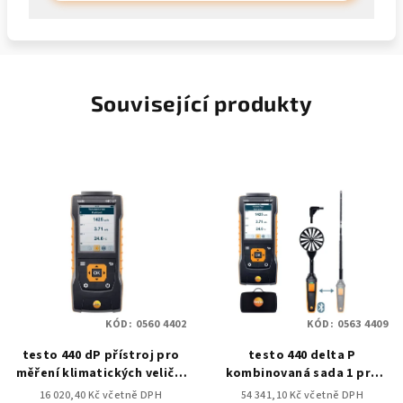
Související produkty
KÓD:
0560 4402
KÓD:
0563 4409
testo 440 dP přístroj pro
testo 440 delta P
měření klimatických veličin
kombinovaná sada 1 pro
vč. diferenčního tlaku
měření proudění s BT
16 020,40 Kč včetně DPH
54 341,10 Kč včetně DPH