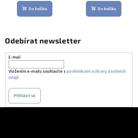
Do košíku
Do košíku
Odebírat newsletter
E-mail
Vložením e-mailu souhlasíte s
podmínkami ochrany osobních
údajů
Přihlásit se
Z
á
p
a