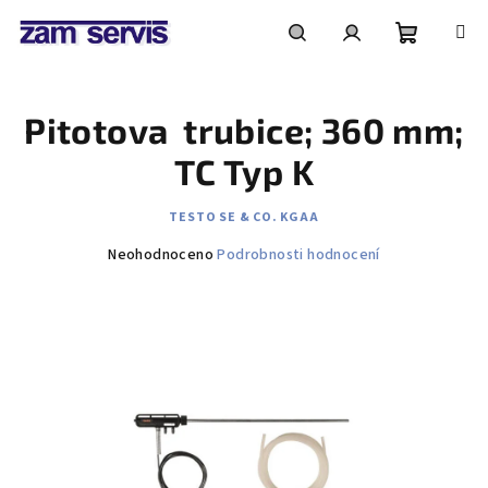
Přejít
na
obsah
Nákupní
Hledat
Přihlášení
Pitotova trubice; 360 mm;
košík
TC Typ K
TESTO SE & CO. KGAA
Průměrné
Neohodnoceno
Podrobnosti hodnocení
hodnocení
produktu
je
0,0
z
5
hvězdiček.