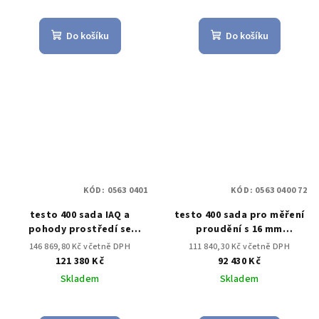
Do košíku
Do košíku
KÓD:
0563 0401
KÓD:
0563 0400 72
testo 400 sada IAQ a
testo 400 sada pro měření
pohody prostředí se
proudění s 16 mm
stativem
vrtulkovou sondou
146 869,80 Kč včetně DPH
111 840,30 Kč včetně DPH
121 380 Kč
92 430 Kč
Skladem
Skladem