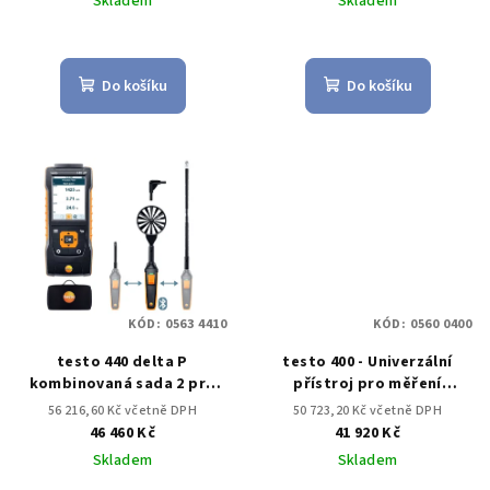
Skladem
Skladem
Do košíku
Do košíku
KÓD:
0563 4410
KÓD:
0560 0400
testo 440 delta P
testo 400 - Univerzální
kombinovaná sada 2 pro
přístroj pro měření
měření proudění s BT
klimatických veličin
56 216,60 Kč včetně DPH
50 723,20 Kč včetně DPH
46 460 Kč
41 920 Kč
Skladem
Skladem