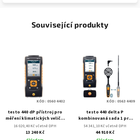
Související produkty
KÓD:
0560 4402
KÓD:
0563 4409
testo 440 dP přístroj pro
testo 440 delta P
měření klimatických veličin
kombinovaná sada 1 pro
vč. diferenčního tlaku
měření proudění s BT
16 020,40 Kč včetně DPH
54 341,10 Kč včetně DPH
13 240 Kč
44 910 Kč