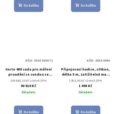
Do košíku
Do košíku
KÓD:
0563 0400 71
KÓD:
0554 0440
testo 400 sada pro měření
Připojovací hadice, silikon,
proudění se sondou se
délka 5 m, zatižitelná max.
žhaveným drátkem
do 700 hPa (mbar)
109 880,10 Kč včetně DPH
1 802,90 Kč včetně DPH
90 810 Kč
1 490 Kč
Skladem
Skladem
Do košíku
Do košíku