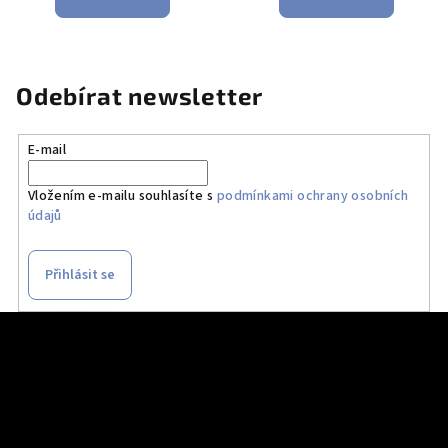
Odebírat newsletter
E-mail
Vložením e-mailu souhlasíte s
podmínkami ochrany osobních
údajů
Přihlásit se
Z
á
p
a
t