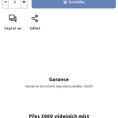
−
+
Do košíku
Zeptat se
Sdílet
Garance
Garance doručení nepoškozeného zboží
Přes 3000 výdejních míst