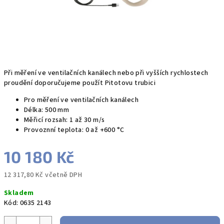
Při měření ve ventilačních kanálech nebo při vyšších rychlostech
proudění doporučujeme použít Pitotovu trubici
Pro měření ve ventilačních kanálech
Délka: 500 mm
Měřicí rozsah: 1 až 30 m/s
Provoznní teplota: 0 až +600 °C
10 180 Kč
12 317,80 Kč včetně DPH
Měrná
Skladem
cena:
Kód:
0635 2143