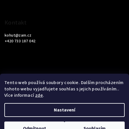
í
Kontakt
kohut
@
zam.cz
+420 733 187 042
Informace pro vás
Tento web používá soubory cookie. Dalším procházením
tohoto webu vyjadřujete souhlas s jejich používáním..
Obchodní podmínky
Více informací
zde
.
Podmínky ochrany osobních údajů
Nastavení
Copyright 2026
ZAM Servis Testo
. Všechna práva vyhrazena.
Upravit nastavení cookies
Odmítnout
Souhlasím