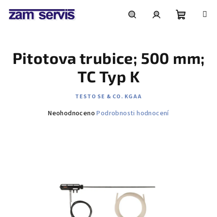
Přejít
na
obsah
Nákupní
Hledat
Přihlášení
Pitotova trubice; 500 mm;
košík
TC Typ K
TESTO SE & CO. KGAA
Průměrné
Neohodnoceno
Podrobnosti hodnocení
hodnocení
produktu
je
0,0
z
5
hvězdiček.