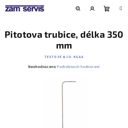
Přejít
na
obsah
Nákupní
Hledat
Přihlášení
Pitotova trubice, délka 350
košík
mm
TESTO SE & CO. KGAA
Průměrné
Neohodnoceno
Podrobnosti hodnocení
hodnocení
produktu
je
0,0
z
5
hvězdiček.