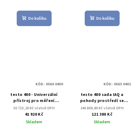
Do košíku
Do košíku
KÓD:
0560 0400
KÓD:
0563 0401
testo 400 - Univerzální
testo 400 sada IAQ a
přístroj pro měření
pohody prostředí se
klimatických veličin
stativem
50 723,20 Kč včetně DPH
146 869,80 Kč včetně DPH
41 920 Kč
121 380 Kč
Skladem
Skladem