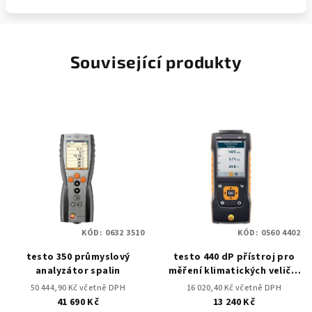
Související produkty
KÓD:
0632 3510
KÓD:
0560 4402
testo 350 průmyslový
testo 440 dP přístroj pro
analyzátor spalin
měření klimatických veličin
vč. diferenčního tlaku
50 444,90 Kč včetně DPH
16 020,40 Kč včetně DPH
41 690 Kč
13 240 Kč