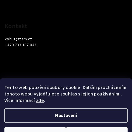
í
Kontakt
kohut
@
zam.cz
+420 733 187 042
Informace pro vás
Tento web používá soubory cookie. Dalším procházením
tohoto webu vyjadřujete souhlas s jejich používáním..
Obchodní podmínky
Více informací
zde
.
Podmínky ochrany osobních údajů
Nastavení
Copyright 2026
ZAM Servis Testo
. Všechna práva vyhrazena.
Upravit nastavení cookies