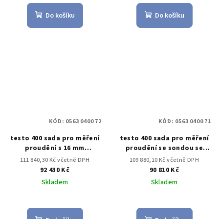
Do košíku
Do košíku
KÓD:
0563 0400 72
KÓD:
0563 0400 71
testo 400 sada pro měření
testo 400 sada pro měření
proudění s 16 mm
proudění se sondou se
vrtulkovou sondou
žhaveným drátkem
111 840,30 Kč včetně DPH
109 880,10 Kč včetně DPH
92 430 Kč
90 810 Kč
Skladem
Skladem