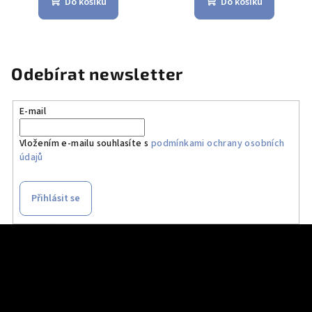
Do košíku
Do košíku
Odebírat newsletter
E-mail
Vložením e-mailu souhlasíte s
podmínkami ochrany osobních
údajů
Přihlásit se
Z
á
p
a
t