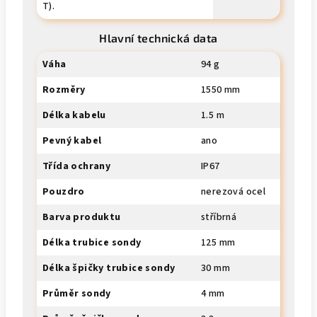
T).
Hlavní technická data
Váha
94 g
Rozměry
1550 mm
Délka kabelu
1.5 m
Pevný kabel
ano
Třída ochrany
IP67
Pouzdro
nerezová ocel
Barva produktu
stříbrná
Délka trubice sondy
125 mm
Délka špičky trubice sondy
30 mm
Průměr sondy
4 mm