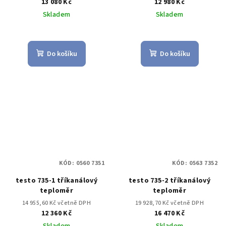
13 080 Kč
12 980 Kč
Skladem
Skladem
Do košíku
Do košíku
KÓD:
0560 7351
KÓD:
0563 7352
testo 735-1 tříkanálový
testo 735-2 tříkanálový
teploměr
teploměr
14 955,60 Kč včetně DPH
19 928,70 Kč včetně DPH
12 360 Kč
16 470 Kč
Skladem
Skladem