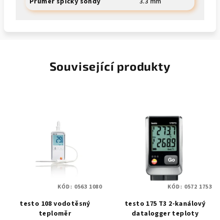
Průměr špičky sondy
3.3 mm
Související produkty
KÓD:
0563 1080
KÓD:
0572 1753
testo 108 vodotěsný
testo 175 T3 2-kanálový
teploměr
datalogger teploty