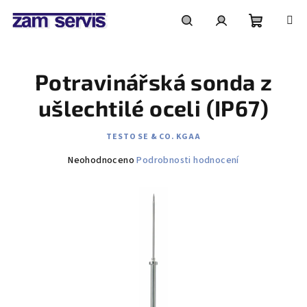
Přejít
na
obsah
Nákupní
Hledat
Přihlášení
Potravinářská sonda z
košík
ušlechtilé oceli (IP67)
TESTO SE & CO. KGAA
Průměrné
Neohodnoceno
Podrobnosti hodnocení
hodnocení
produktu
je
0,0
z
5
hvězdiček.