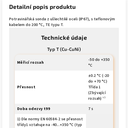
Detailní popis produktu
Potravinářská sonda z ušlechtilé oceli (IP67), s teflonovým
kabelem do 200 °C, TE typu T.
Technické údaje
Typ T (Cu-CuNi)
-50 do +350
Měřicí rozsah
°C
±0.2 °C (-20
do +70 °C)
Přesnost
Třída 1
(Zbývající
rozsah) ¹⁾
Doba odezvy t99
7 s
1) Dle normy EN 60584-2 se přesnost
třídy1 vztahuje na -40...+350 °C (typ