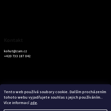
p
a
t
í
Kontakt
kohut
@
zam.cz
+420 733 187 042
Informace pro vás
Tento web používá soubory cookie. Dalším procházením
tohoto webu vyjadřujete souhlas s jejich používáním..
Obchodní podmínky
Více informací
zde
.
Podmínky ochrany osobních údajů