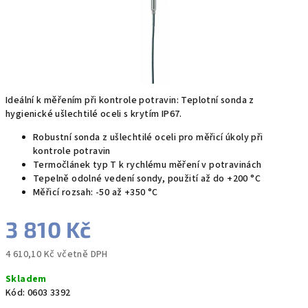
Ideální k měřením při kontrole potravin: Teplotní sonda z
hygienické ušlechtilé oceli s krytím IP67.
Robustní sonda z ušlechtilé oceli pro měřicí úkoly při
kontrole potravin
Termočlánek typ T k rychlému měření v potravinách
Tepelně odolné vedení sondy, použití až do +200 °C
Měřicí rozsah: -50 až +350 °C
3 810 Kč
4 610,10 Kč včetně DPH
Měrná
Skladem
cena:
Kód:
0603 3392