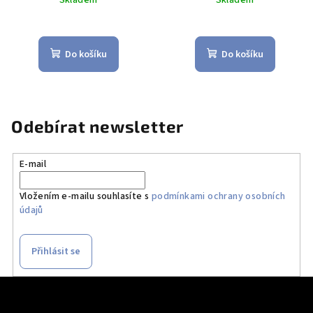
Do košíku
Do košíku
Odebírat newsletter
E-mail
Vložením e-mailu souhlasíte s
podmínkami ochrany osobních
údajů
Přihlásit se
Z
á