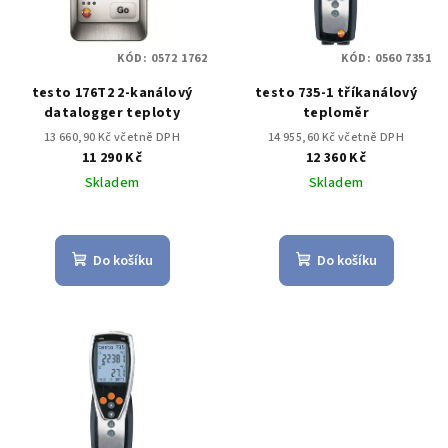
KÓD:
0572 1762
KÓD:
0560 7351
testo 176T2 2-kanálový
testo 735-1 tříkanálový
datalogger teploty
teploměr
13 660,90 Kč včetně DPH
14 955,60 Kč včetně DPH
11 290 Kč
12 360 Kč
Skladem
Skladem
Do košíku
Do košíku