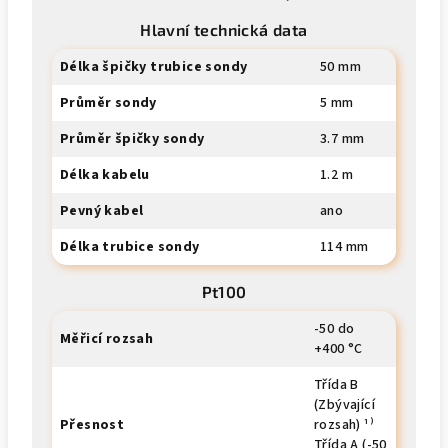
Hlavní technická data
Délka špičky trubice sondy
50 mm
Průměr sondy
5 mm
Průměr špičky sondy
3.7 mm
Délka kabelu
1.2 m
Pevný kabel
ano
Délka trubice sondy
114 mm
Pt100
-50 do
Měřicí rozsah
+400 °C
Třída B
(Zbývající
Přesnost
rozsah) ¹⁾
Třída A (-50