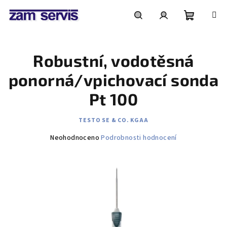
Přejít
na
obsah
Nákupní
Hledat
Přihlášení
Robustní, vodotěsná
košík
ponorná/vpichovací sonda
Pt 100
TESTO SE & CO. KGAA
Průměrné
Neohodnoceno
Podrobnosti hodnocení
hodnocení
produktu
je
0,0
z
5
hvězdiček.