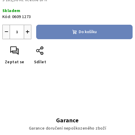
3 182,30 Kč včetně DPH
Měrná
Skladem
cena:
Kód:
0609 1273
−
+
Do košíku
Zeptat se
Sdílet
Garance
Garance doručení nepoškozeného zboží