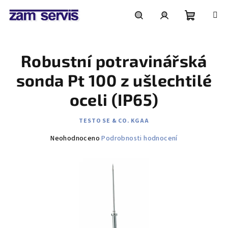
Přejít
na
obsah
Nákupní
Hledat
Přihlášení
Robustní potravinářská
košík
sonda Pt 100 z ušlechtilé
oceli (IP65)
TESTO SE & CO. KGAA
Průměrné
Neohodnoceno
Podrobnosti hodnocení
hodnocení
produktu
je
0,0
z
5
hvězdiček.