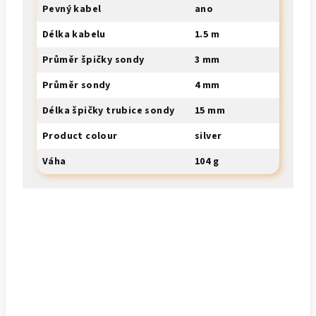
Pevný kabel
ano
Délka kabelu
1.5 m
Průměr špičky sondy
3 mm
Průměr sondy
4 mm
Délka špičky trubice sondy
15 mm
Product colour
silver
Váha
104 g
Buďte první, kdo napíše příspěvek k této položce.
Přidat komentář