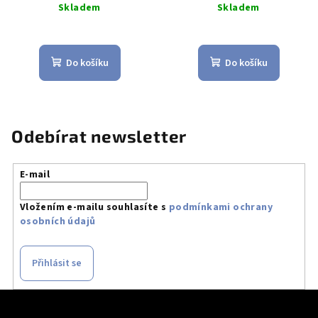
Skladem
Skladem
Do košíku
Do košíku
Odebírat newsletter
E-mail
Vložením e-mailu souhlasíte s
podmínkami ochrany
osobních údajů
Přihlásit se
Z