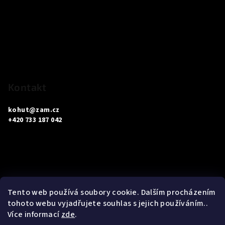
á
p
a
t
í
Kontakt
kohut
@
zam.cz
+420 733 187 042
Informace pro vás
Tento web používá soubory cookie. Dalším procházením
tohoto webu vyjadřujete souhlas s jejich používáním..
Obchodní podmínky
Více informací
zde
.
Podmínky ochrany osobních údajů