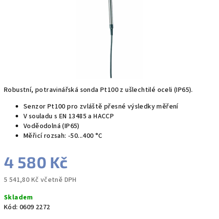
Robustní, potravinářská sonda Pt100 z ušlechtilé oceli (IP65).
Senzor Pt100 pro zvláště přesné výsledky měření
V souladu s EN 13485 a HACCP
Voděodolná (IP65)
Měřicí rozsah: -50...400 °C
4 580 Kč
5 541,80 Kč včetně DPH
Měrná
Skladem
cena:
Kód:
0609 2272