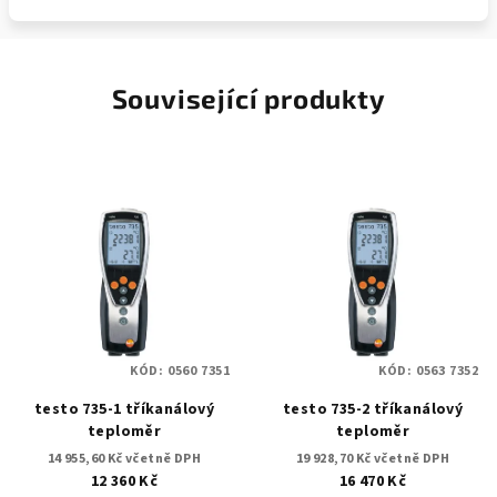
Související produkty
KÓD:
0560 7351
KÓD:
0563 7352
testo 735-1 tříkanálový
testo 735-2 tříkanálový
teploměr
teploměr
14 955,60 Kč včetně DPH
19 928,70 Kč včetně DPH
12 360 Kč
16 470 Kč