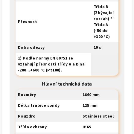
Třída B
(Zbývající
rozsah) ¹⁾
Přesnost
Třída A
(-50 do
+300 °C)
Doba odezvy
10 s
1) Podle normy EN 60751 se
vztahují přesnosti třídy A a B na
-200...+600 °C (Pt100).
Hlavní technická data
Rozměry
1660 mm
Délka trubice sondy
125 mm
Pouzdro
Stainless steel
Třída ochrany
IP65