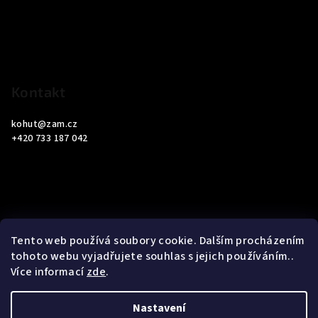
a
t
í
Kontakt
kohut
@
zam.cz
+420 733 187 042
Informace pro vás
Tento web používá soubory cookie. Dalším procházením
tohoto webu vyjadřujete souhlas s jejich používáním..
Obchodní podmínky
Více informací
zde
.
Podmínky ochrany osobních údajů
Nastavení