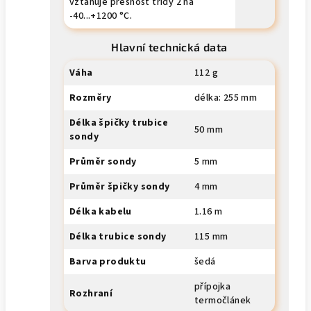
vztahuje přesnost třídy 2 na
-40...+1200 °C.
Hlavní technická data
Váha
112 g
Rozměry
délka: 255 mm
Délka špičky trubice
50 mm
sondy
Průměr sondy
5 mm
Průměr špičky sondy
4 mm
Délka kabelu
1.16 m
Délka trubice sondy
115 mm
Barva produktu
šedá
přípojka
Rozhraní
termočlánek