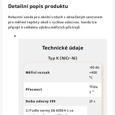
Detailní popis produktu
Robustní sonda pro okolní vzduch s obnaženým senzorem
pro měření teploty okolí s rychlou odezvou. Sondu lze
připojit k velkému výběru měřicích přístrojů.
Technické údaje
Typ K (NiCr-Ni)
-60 do
Měřicí rozsah
+400
°C
Třída
Přesnost
2 ¹⁾
Doba odezvy t99
25 s
1) Podle normy EN 60584-1 se