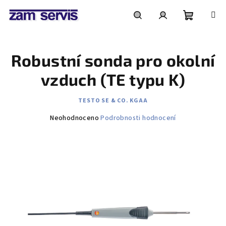
Přejít
na
obsah
Nákupní
Hledat
Přihlášení
Robustní sonda pro okolní
košík
vzduch (TE typu K)
TESTO SE & CO. KGAA
Průměrné
Neohodnoceno
Podrobnosti hodnocení
hodnocení
produktu
je
0,0
z
5
hvězdiček.