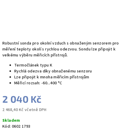
Robustní sonda pro okolní vzduch s obnaženým senzorem pro
měření teploty okolí s rychlou odezvou. Sondu lze připojit k
velkému výběru měřicích přístrojů.
Termočlánek typu K
Rychlá odezva díky obnaženému senzoru
Lze připojit k mnoha měřicím přístrojům
Měřicí rozsah: -60...400 °C
2 040 Kč
2 468,40 Kč včetně DPH
Měrná
Skladem
cena:
Kód:
0602 1793