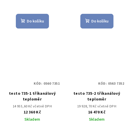
Do košíku
Do košíku
KÓD:
0560 7351
KÓD:
0563 7352
testo 735-1 tříkanálový
testo 735-2 tříkanálový
teploměr
teploměr
14 955,60 Kč včetně DPH
19 928,70 Kč včetně DPH
12 360 Kč
16 470 Kč
Skladem
Skladem