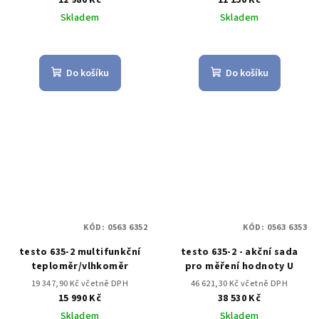
Skladem
Skladem
Do košíku
Do košíku
KÓD:
0563 6352
KÓD:
0563 6353
testo 635-2 multifunkční
testo 635-2 - akční sada
teploměr/vlhkoměr
pro měření hodnoty U
19 347,90 Kč včetně DPH
46 621,30 Kč včetně DPH
15 990 Kč
38 530 Kč
Skladem
Skladem