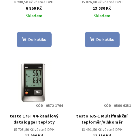
8 288,50 Kč včetně DPH
15 826,80 Kč včetně DPH
6 850 Kč
13 080 Kč
Skladem
Skladem
Do košíku
Do košíku
KÓD:
0572 1764
KÓD:
0560 6351
testo 176T4 4-kanálový
testo 635-1 Multifunkční
datalogger teploty
teploměr/vlhkoměr
15 705,80 Kč včetně DPH
13 491,50 Kč včetně DPH
12 980 Kč
11 150 Kč