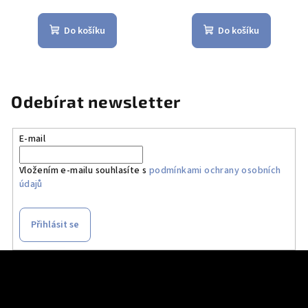
Do košíku
Do košíku
Odebírat newsletter
E-mail
Vložením e-mailu souhlasíte s
podmínkami ochrany osobních
údajů
Přihlásit se
Z
á
p