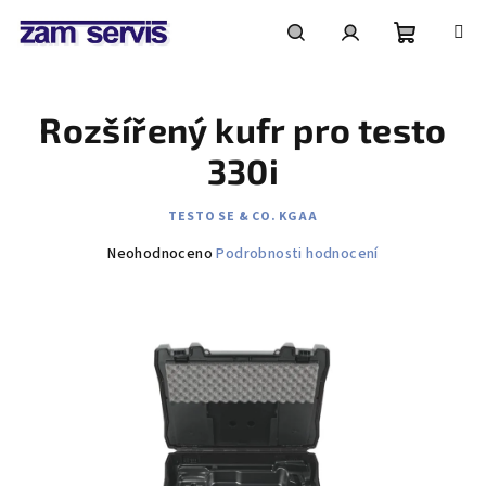
Přejít
na
obsah
Nákupní
Hledat
Přihlášení
Rozšířený kufr pro testo
košík
330i
TESTO SE & CO. KGAA
Průměrné
Neohodnoceno
Podrobnosti hodnocení
hodnocení
produktu
je
0,0
z
5
hvězdiček.