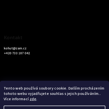
p
a
t
í
Kontakt
kohut
@
zam.cz
+420 733 187 042
Informace pro vás
Tento web používá soubory cookie. Dalším procházením
tohoto webu vyjadřujete souhlas s jejich používáním..
Obchodní podmínky
Více informací
zde
.
Podmínky ochrany osobních údajů