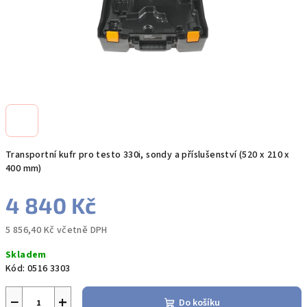
Transportní kufr pro testo 330i, sondy a příslušenství (520 x 210 x
400 mm)
4 840 Kč
5 856,40 Kč včetně DPH
Měrná
Skladem
cena:
Kód:
0516 3303
−
+
Do košíku