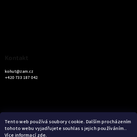
á
p
a
t
í
Kontakt
kohut
@
zam.cz
+420 733 187 042
Informace pro vás
Tento web používá soubory cookie. Dalším procházením
tohoto webu vyjadřujete souhlas s jejich používáním..
Obchodní podmínky
Více informací
zde
.