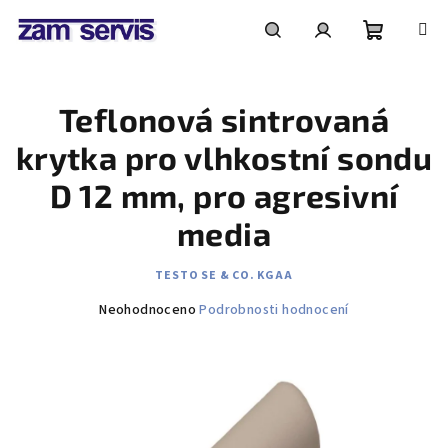
Přejít
na
obsah
Nákupní
Hledat
Přihlášení
Teflonová sintrovaná
košík
krytka pro vlhkostní sondu
D 12 mm, pro agresivní
media
TESTO SE & CO. KGAA
Průměrné
Neohodnoceno
Podrobnosti hodnocení
hodnocení
produktu
je
0,0
z
5