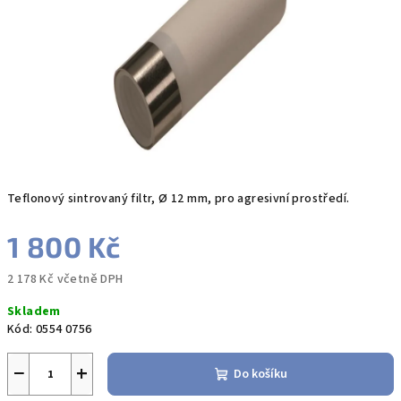
hvězdiček.
Teflonový sintrovaný filtr, Ø 12 mm, pro agresivní prostředí.
1 800 Kč
2 178 Kč včetně DPH
Měrná
Skladem
cena:
Kód:
0554 0756
−
+
Do košíku