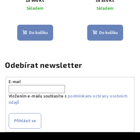
15 990 Kč
38 530 Kč
Skladem
Skladem
Do košíku
Do košíku
Odebírat newsletter
E-mail
Vložením e-mailu souhlasíte s
podmínkami ochrany osobních
údajů
Přihlásit se
Z