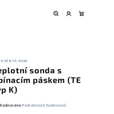
Hledat
Přihlášení
Nákupní
košík
O SE & CO. KGAA
eplotní sonda s
pínacím páskem (TE
yp K)
měrné
hodnoceno
Podrobnosti hodnocení
nocení