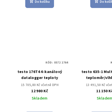
Do košíku
Do koší
KÓD:
0572 1764
testo 176T4 4-kanálový
testo 635-1 Mul
datalogger teploty
teploměr/vl
15 705,80 Kč včetně DPH
13 491,50 Kč vč
12 980 Kč
11 150 K
Skladem
Sklade