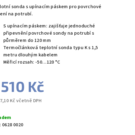
duktu
lotní sonda s upínacím páskem pro povrchové
ení na potrubí.
S upínacím páskem: zajišťuje jednoduché
připevnění povrchové sondy na potrubí s
zdiček.
půrměrem do 120 mm
Termočlánková teplotní sonda typu K s 1,5
metru dlouhým kabelem
Měřicí rozsah: -50…120 °C
 510 Kč
27,10 Kč včetně DPH
ná
a:
adem
:
0628 0020