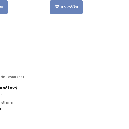
ku
Do košíku
KÓD:
0560 7351
kanálový
r
etně DPH
č
m