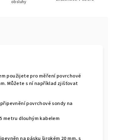
obsluhy
em použijete pro měření povrchové
m. Můžete s ní například zjišťovat
 připevnění povrchové sondy na
1,5 metru dlouhým kabelem
řipevněn na pásku širokém 20 mm, s