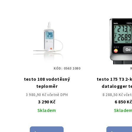
KÓD:
0563 1080
testo 108 vodotěsný
testo 175 T3 2-
teploměr
datalogger t
3 980,90 Kč včetně DPH
8 288,50 Kč vče
3 290 Kč
6 850 K
Skladem
Sklade