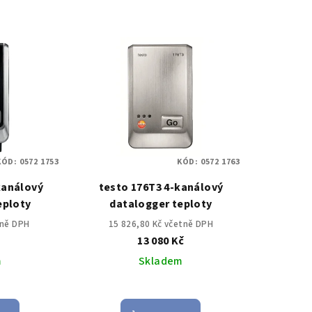
KÓD:
0572 1753
KÓD:
0572 1763
kanálový
testo 176T3 4-kanálový
eploty
datalogger teploty
tně DPH
15 826,80 Kč včetně DPH
č
13 080 Kč
m
Skladem