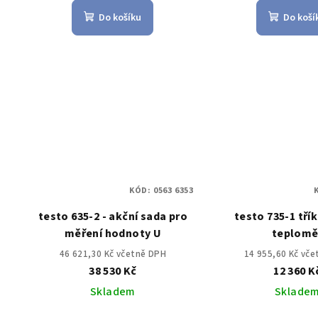
Do košíku
Do koší
KÓD:
0563 6353
testo 635-2 - akční sada pro
testo 735-1 tří
měření hodnoty U
teplomě
46 621,30 Kč včetně DPH
14 955,60 Kč vč
38 530 Kč
12 360 K
Skladem
Sklade