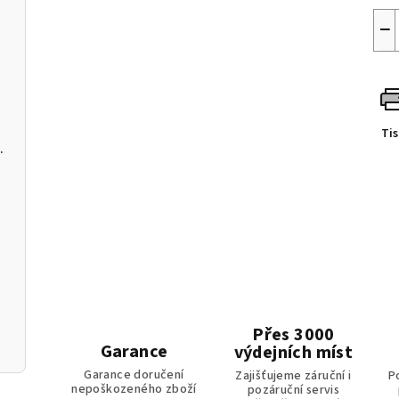
−
leje
u
Ti
s USB-C a softwarem pro PC
Přes 3000
Garance
výdejních míst
Garance doručení
Zajišťujeme záruční i
P
nepoškozeného zboží
pozáruční servis