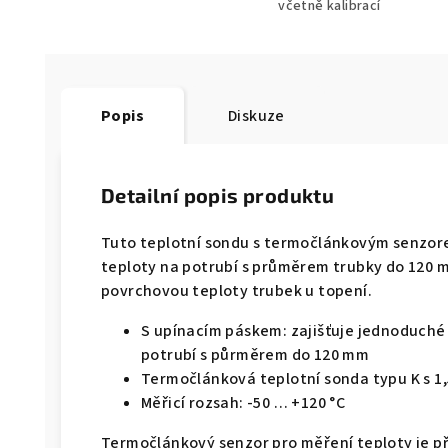
včetně kalibrací
Popis
Diskuze
Detailní popis produktu
Tuto teplotní sondu s termočlánkovým senzor
teploty na potrubí s průměrem trubky do 120 m
povrchovou teploty trubek u topení.
S upínacím páskem: zajišťuje jednoduché
potrubí s půrměrem do 120 mm
Termočlánková teplotní sonda typu K s 
Měřicí rozsah: -50 … +120 °C
Termočlánkový senzor pro měření teploty je p