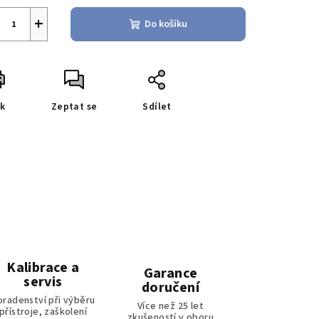
+
Do košíku
sk
Zeptat se
Sdílet
Kalibrace a
Garance
servis
doručení
oradenství při výběru
Více než 25 let
přístroje, zaškolení
zkušeností v oboru