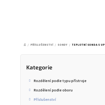
Přejít
na
obsah
/
PŘÍSLUŠENSTVÍ
/
SONDY
/
TEPLOTNÍ SONDA S UP
DOMŮ
P
o
Kategorie
Přeskočit
kategorie
s
Rozdělení podle typu přístroje
t
Rozdělení podle oboru
r
Příslušenství
a