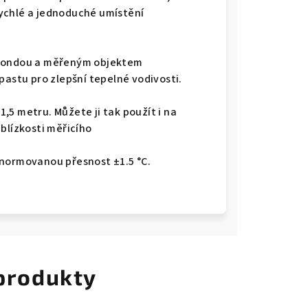
ychlé a jednoduché umístění
 sondou a měřeným objektem
pastu pro zlepšní tepelné vodivosti.
,5 metru. Můžete ji tak použít i na
blízkosti měřicího
 normovanou přesnost ±1.5 °C.
 produkty