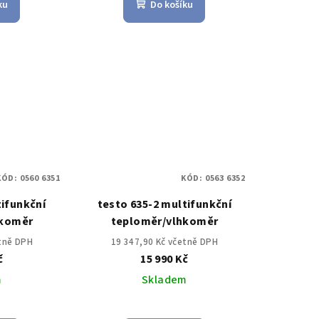
ku
Do košíku
KÓD:
0560 6351
KÓD:
0563 6352
tifunkční
testo 635-2 multifunkční
hkoměr
teploměr/vlhkoměr
etně DPH
19 347,90 Kč včetně DPH
č
15 990 Kč
m
Skladem