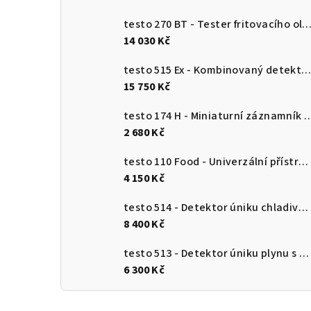
testo 270 BT - Tester fritovacího o
14 030 Kč
testo 515 Ex - Kombinovaný detektor únik
15 750 Kč
testo 174 H - Miniaturní záznamník pro měření teploty a vlhkosti 
2 680 Kč
testo 110 Food - Univerzální přístroj pro měření teploty s připojením k aplikaci
4 150 Kč
testo 514 - Detektor úniku chladiva s ohebnou sondou
8 400 Kč
testo 513 - Detektor úniku plynu s ohebnou sondou
6 300 Kč