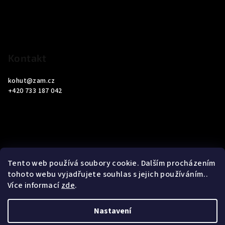
t
í
Kontakt
kohut
@
zam.cz
+420 733 187 042
Informace pro vás
Tento web používá soubory cookie. Dalším procházením
tohoto webu vyjadřujete souhlas s jejich používáním..
Obchodní podmínky
Více informací
zde
.
Podmínky ochrany osobních údajů
Nastavení