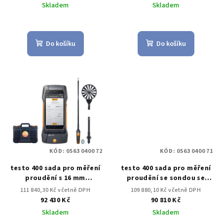
Skladem
Skladem
Do košíku
Do košíku
KÓD:
0563 0400 72
KÓD:
0563 0400 71
testo 400 sada pro měření
testo 400 sada pro měření
proudění s 16 mm
proudění se sondou se
vrtulkovou sondou
žhaveným drátkem
111 840,30 Kč včetně DPH
109 880,10 Kč včetně DPH
92 430 Kč
90 810 Kč
Skladem
Skladem