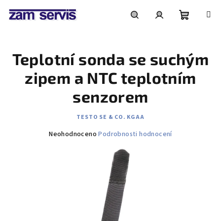
Přejít
na
obsah
Nákupní
Hledat
Přihlášení
Teplotní sonda se suchým
košík
zipem a NTC teplotním
senzorem
TESTO SE & CO. KGAA
Průměrné
Neohodnoceno
Podrobnosti hodnocení
hodnocení
produktu
je
0,0
z
5
hvězdiček.