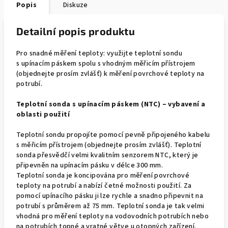
Popis
Diskuze
Detailní popis produktu
Pro snadné měření teploty: využijte teplotní sondu
s upínacím páskem spolu s vhodným měřicím přístrojem
(objednejte prosím zvlášť) k měření povrchové teploty na
potrubí.
Teplotní sonda s upínacím páskem (NTC) – vybavení a
oblasti použití
Teplotní sondu propojíte pomocí pevně připojeného kabelu
s měřicím přístrojem (objednejte prosím zvlášť). Teplotní
sonda přesvědčí velmi kvalitním senzorem NTC, který je
připevněn na upínacím pásku v délce 300 mm.
Teplotní sonda je koncipována pro měření povrchové
teploty na potrubí a nabízí četné možnosti použití. Za
pomocí upínacího pásku ji lze rychle a snadno připevnit na
potrubí s průměrem až 75 mm. Teplotní sonda je tak velmi
vhodná pro měření teploty na vodovodních potrubích nebo
na potrubích topné a vratné větve u otopných zařízení.