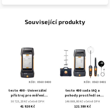
Související produkty
KÓD:
0560 0400
KÓD:
0563 0401
testo 400 - Univerzální
testo 400 sada IAQ a
přístroj pro měření
pohody prostředí se
klimatických veličin
stativem
50 723,20 Kč včetně DPH
146 869,80 Kč včetně DPH
41 920 Kč
121 380 Kč