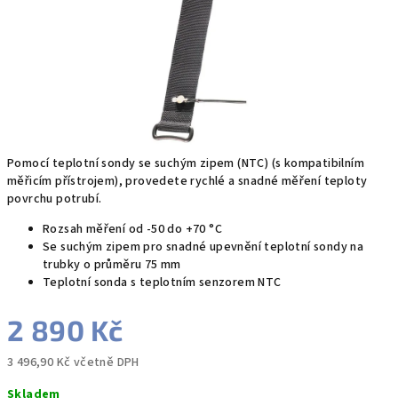
Pomocí teplotní sondy se suchým zipem (NTC) (s kompatibilním
měřicím přístrojem), provedete rychlé a snadné měření teploty
povrchu potrubí.
Rozsah měření od -50 do +70 °C
Se suchým zipem pro snadné upevnění teplotní sondy na
trubky o průměru 75 mm
Teplotní sonda s teplotním senzorem NTC
2 890 Kč
3 496,90 Kč včetně DPH
Měrná
Skladem
cena: