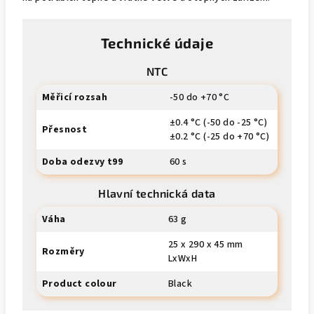
Technické údaje
NTC
Měřicí rozsah
-50 do +70 °C
±0.4 °C (-50 do -25 °C)
Přesnost
±0.2 °C (-25 do +70 °C)
Doba odezvy t99
60 s
Hlavní technická data
Váha
63 g
25 x 290 x 45 mm
Rozměry
LxWxH
Product colour
Black