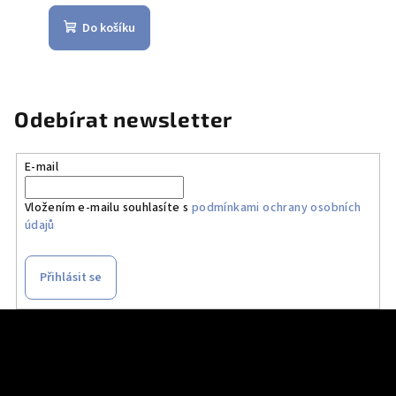
Do košíku
Odebírat newsletter
E-mail
Vložením e-mailu souhlasíte s
podmínkami ochrany osobních
údajů
Přihlásit se
Z
á
p
a