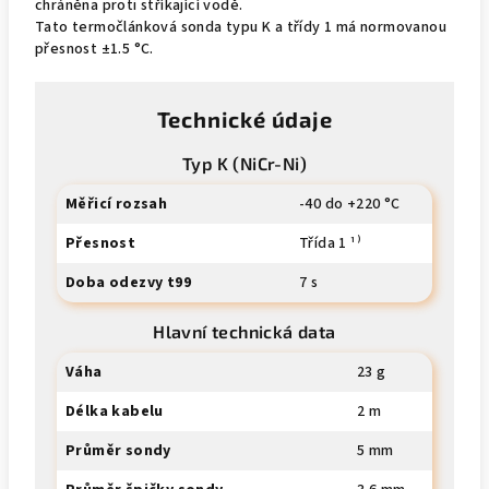
chráněna proti stříkající vodě.
Tato termočlánková sonda typu K a třídy 1 má normovanou
přesnost ±1.5 °C.
Technické údaje
Typ K (NiCr-Ni)
Měřicí rozsah
-40 do +220 °C
Přesnost
Třída 1 ¹⁾
Doba odezvy t99
7 s
Hlavní technická data
Váha
23 g
Délka kabelu
2 m
Průměr sondy
5 mm