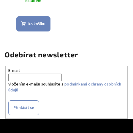
Skladem
Do košíku
Odebírat newsletter
E-mail
Vložením e-mailu souhlasíte s
podmínkami ochrany osobních
údajů
Přihlásit se
Z
á