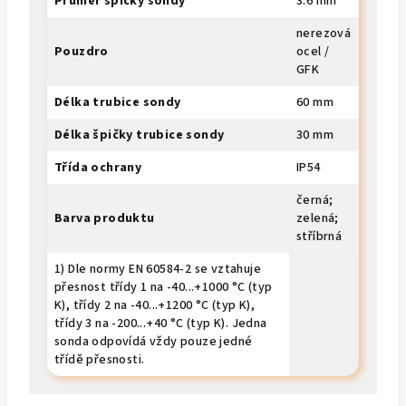
Průměr špičky sondy
3.6 mm
nerezová
Pouzdro
ocel /
GFK
Délka trubice sondy
60 mm
Délka špičky trubice sondy
30 mm
Třída ochrany
IP54
černá;
Barva produktu
zelená;
stříbrná
1) Dle normy EN 60584-2 se vztahuje
přesnost třídy 1 na -40...+1000 °C (typ
K), třídy 2 na -40...+1200 °C (typ K),
třídy 3 na -200...+40 °C (typ K). Jedna
sonda odpovídá vždy pouze jedné
třídě přesnosti.