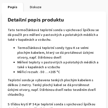
Popis
Diskuze
Detailní popis produktu
Tato termočlánková teplotní sonda s vpichovací špičkou se
dá použít pro měření v pastovitých a polotuhých médiích a
také v kapalinách a vzduchu.
Termočlánková teplotní sondy typu K se velmi
plochým kabelem, který se dá protáhnout úzkými
otvory, např. štěrbinou dveří
Měření teploty v pastovitých a polotuhých médiích a
také v kapalinách a vzduchu
Měřicí rozsah: -50 …+205 °C
Teplotní sonda je vybavena tenkých plochým kabelem s
délkou 2 metry. Tenký plochý kabel se dá protáhnout
úzkými otvory, např. štěrbinou dveří nebo tesněním dveří
chladničky.
S třídou krytí IP 54 je teplotní sonda s vpichovací špičkou