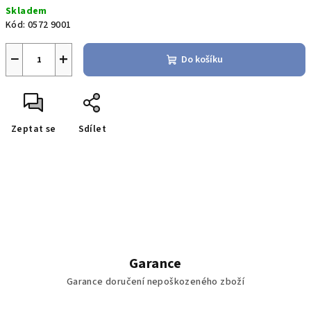
Skladem
cena:
Kód:
0572 9001
−
+
Do košíku
Zeptat se
Sdílet
Garance
Garance doručení nepoškozeného zboží