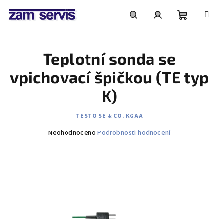
Přejít
na
obsah
Nákupní
Hledat
Přihlášení
Teplotní sonda se
košík
vpichovací špičkou (TE typ
K)
TESTO SE & CO. KGAA
Průměrné
Neohodnoceno
Podrobnosti hodnocení
hodnocení
produktu
je
0,0
z
5
hvězdiček.