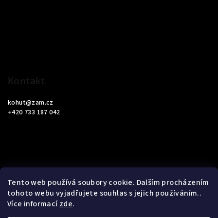
p
a
t
í
Kontakt
kohut
@
zam.cz
+420 733 187 042
Informace pro vás
Tento web používá soubory cookie. Dalším procházením
tohoto webu vyjadřujete souhlas s jejich používáním..
Obchodní podmínky
Více informací
zde
.
Podmínky ochrany osobních údajů