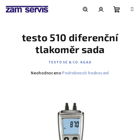
Přejít
na
obsah
Nákupní
Hledat
Přihlášení
testo 510 diferenční
košík
tlakoměr sada
TESTO SE & CO. KGAA
Průměrné
Neohodnoceno
Podrobnosti hodnocení
hodnocení
produktu
je
0,0
z
5
hvězdiček.