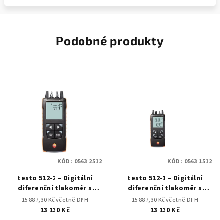
Podobné produkty
KÓD:
0563 2512
KÓD:
0563 1512
testo 512-2 – Digitální
testo 512-1 – Digitální
diferenční tlakoměr s
diferenční tlakoměr s
připojením k aplikaci
připojením k aplikaci
15 887,30 Kč včetně DPH
15 887,30 Kč včetně DPH
13 130 Kč
13 130 Kč