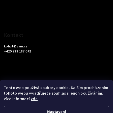
a
t
í
Kontakt
kohut
@
zam.cz
+420 733 187 042
Informace pro vás
Tento web používá soubory cookie. Dalším procházením
tohoto webu vyjadřujete souhlas s jejich používáním..
Obchodní podmínky
Více informací
zde
.
Podmínky ochrany osobních údajů
Nastavení