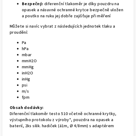
Bezpečný:
diferenční tlakoměr je díky pouzdru na
opasek a násuvné ochranné krytce bezpečně uložen
a poutko na ruku jej dobře zajišťuje při měření
Můžete si navíc vybrat z následujících jednotek tlaku a
proudění:
Pa
hPa
mbar
mmH2O
mmHg
inH2O
inHg
psi
m/s
fpm
Obsah dodávky:
Diferenční tlakoměr testo 510 včetně ochranné krytky,
výstupního protokolu z výroby*, pouzdra na opasek a
baterií, 2ks silik. hadiček (á1m, Ø 4/8mm) s adaptérem