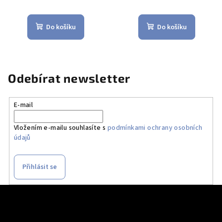
Do košíku
Do košíku
Odebírat newsletter
E-mail
Vložením e-mailu souhlasíte s
podmínkami ochrany osobních
údajů
Přihlásit se
Z
á
p