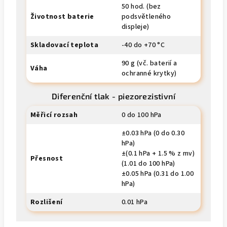
50 hod. (bez
Životnost baterie
podsvětleného
displeje)
Skladovací teplota
-40 do +70 °C
90 g (vč. baterií a
Váha
ochranné krytky)
Diferenční tlak - piezorezistivní
Měřicí rozsah
0 do 100 hPa
±0.03 hPa (0 do 0.30
hPa)
±(0.1 hPa + 1.5 % z mv)
Přesnost
(1.01 do 100 hPa)
±0.05 hPa (0.31 do 1.00
hPa)
Rozlišení
0.01 hPa