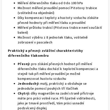
Měření diferenčního tlaku od 0 do 100 hPa
Možnost měření proudění pomocí Pitotovy trubice
(volitelně na objednání)
Díky kompenzaci teploty a hustoty vzduchu získáte
přesné hodnoty při měření tlaku a proudění
Měření průtoku trubicí (Pitotova trubice není součástí
balení)
Možnost výběru z 8 jednotek tlaku, volitelně
zobrazení v pascalech
Praktický a přesný: zvláštní charakteristiky
diferenčního tlakoměru
Přesný:
pro získání přesných hodnot při měření
diferenčního tlaku dochází k teplotní kompenzaci a
stejně tak při měření proudění je možné
kompenzovat hustotu vzduchu
Jednoduchý:
malý, praktický a obsluhuje se
jednoduše pomocí pouhých tří tlačítek
Chytrý:
díky magnetům na zadní straně přístroje
máte pro práci volné ruce. Při špatné viditelnosti,
jako je tmavé prostředí, Vám práci usnadní
podsvícený displej