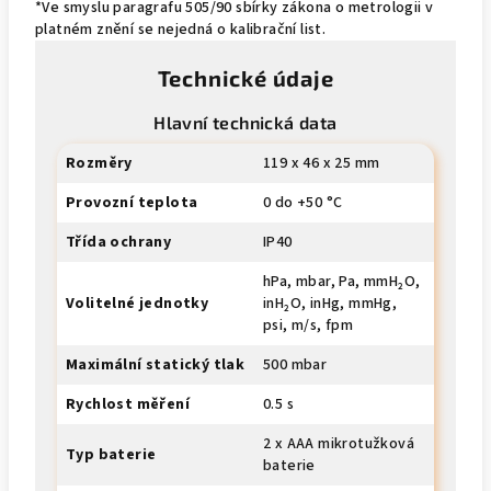
*Ve smyslu paragrafu 505/90 sbírky zákona o metrologii v
platném znění se nejedná o kalibrační list.
Technické údaje
Hlavní technická data
Rozměry
119 x 46 x 25 mm
Provozní teplota
0 do +50 °C
Třída ochrany
IP40
hPa, mbar, Pa, mmH₂O,
Volitelné jednotky
inH₂O, inHg, mmHg,
psi, m/s, fpm
Maximální statický tlak
500 mbar
Rychlost měření
0.5 s
2 x AAA mikrotužková
Typ baterie
baterie