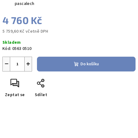
pascalech
4 760 Kč
5 759,60 Kč včetně DPH
Měrná
Skladem
cena:
Kód:
0563 0510
−
+
Do košíku
Zeptat se
Sdílet