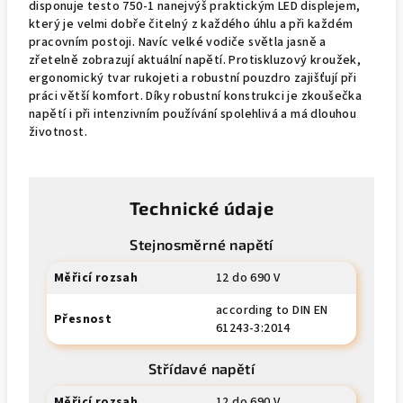
disponuje testo 750-1 nanejvýš praktickým LED displejem,
který je velmi dobře čitelný z každého úhlu a při každém
pracovním postoji. Navíc velké vodiče světla jasně a
zřetelně zobrazují aktuální napětí. Protiskluzový kroužek,
ergonomický tvar rukojeti a robustní pouzdro zajišťují při
práci větší komfort. Díky robustní konstrukci je zkoušečka
napětí i při intenzivním používání spolehlivá a má dlouhou
životnost.
Technické údaje
Stejnosměrné napětí
Měřicí rozsah
12 do 690 V
according to DIN EN
Přesnost
61243-3:2014
Střídavé napětí
Měřicí rozsah
12 do 690 V