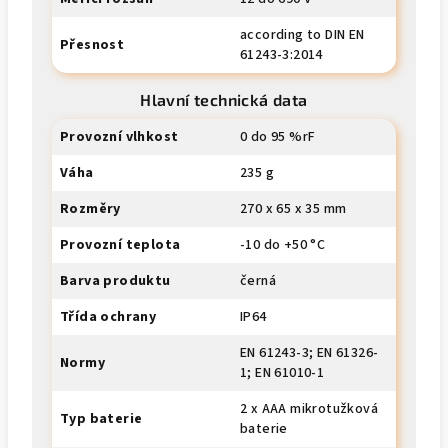
according to DIN EN
Přesnost
61243-3:2014
Hlavní technická data
Provozní vlhkost
0 do 95 %rF
Váha
235 g
Rozměry
270 x 65 x 35 mm
Provozní teplota
-10 do +50 °C
Barva produktu
černá
Třída ochrany
IP64
EN 61243-3; EN 61326-
Normy
1; EN 61010-1
2 x AAA mikrotužková
Typ baterie
baterie