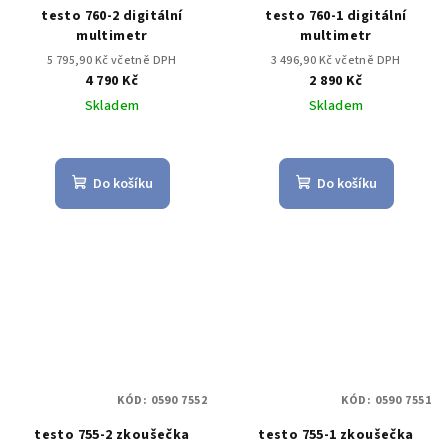
testo 760-2 digitální
testo 760-1 digitální
multimetr
multimetr
5 795,90 Kč včetně DPH
3 496,90 Kč včetně DPH
4 790 Kč
2 890 Kč
Skladem
Skladem
Do košíku
Do košíku
KÓD:
0590 7552
KÓD:
0590 7551
testo 755-2 zkoušečka
testo 755-1 zkoušečka