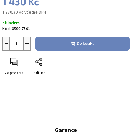
1 430 Kč
1 730,30 Kč včetně DPH
Měrná
Skladem
cena:
Kód:
0590 7501
−
+
Do košíku
Zeptat se
Sdílet
Garance