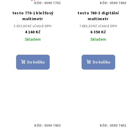
KÓD:
0590 7701
KÓD:
0590 7603
testo 770-1 klešťový
testo 760-3 digitální
multimetr
multimetr
5 033,60 Kč včetně DPH
7 683,50 Kč včetně DPH
4 160 Kč
6 350 Kč
Skladem
Skladem
Do košíku
Do košíku
KÓD:
0590 7602
KÓD:
0590 7601