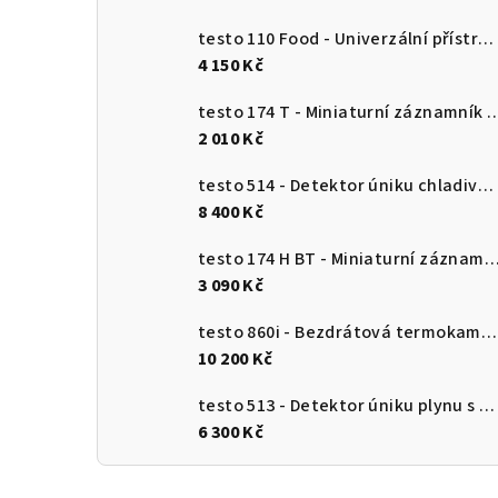
testo 110 Food - Univerzální přístroj pro měření teploty s připojením k aplikaci
4 150 Kč
testo 174 T - Miniaturní záznamník teploty s USB-
2 010 Kč
testo 514 - Detektor úniku chladiva s ohebnou sondou
8 400 Kč
testo 174 H BT - Miniaturní záznamník pro měření teploty a vlhkosti s Bluetooth a připojení
3 090 Kč
testo 860i - Bezdrátová termokamera pro chytré telefony
10 200 Kč
testo 513 - Detektor úniku plynu s ohebnou sondou
6 300 Kč