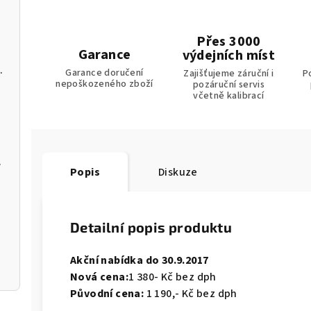
Přes 3000
Garance
výdejních míst
C a softwarem pro PC
Garance doručení
Zajišťujeme záruční i
P
nepoškozeného zboží
pozáruční servis
včetně kalibrací
m k aplikaci
Popis
Diskuze
Detailní popis produktu
Akční nabídka do 30.9.2017
Nová cena:
1 380- Kč bez dph
Původní cena:
1 190,- Kč bez dph