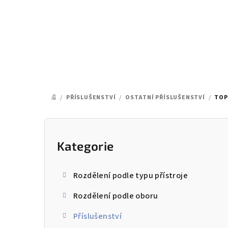
Přejít
na
obsah
/
PŘÍSLUŠENSTVÍ
/
OSTATNÍ PŘÍSLUŠENSTVÍ
/
TOP
DOMŮ
P
o
Kategorie
Přeskočit
kategorie
s
Rozdělení podle typu přístroje
t
Rozdělení podle oboru
r
Příslušenství
a