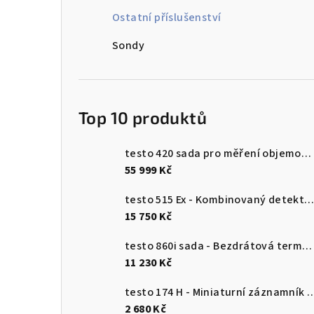
n
Ostatní příslušenství
n
Sondy
í
p
Top 10 produktů
a
n
testo 420 sada pro měření objemového průtoku
55 999 Kč
e
testo 515 Ex - Kombinovaný detektor únik
l
15 750 Kč
testo 860i sada - Bezdrátová termokamera pro chytré telefony
11 230 Kč
testo 174 H - Miniaturní záznamník pro měření teploty a vlhkosti 
2 680 Kč