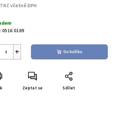
57 Kč včetně DPH
ná
zdiček.
a:
adem
:
0516 0189
+
Do košíku
sk
Zeptat se
Sdílet