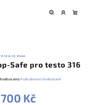
Hledat
Přihlášení
Nákupní
košík
O SE & CO. KGAA
op-Safe pro testo 316
měrné
hodnoceno
Podrobnosti hodnocení
nocení
duktu
 700 Kč