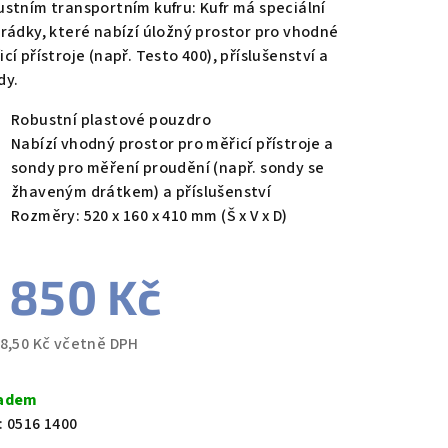
ustním transportním kufru: Kufr má speciální
hrádky, které nabízí úložný prostor pro vhodné
cí přístroje (např. Testo 400), příslušenství a
dy.
zdiček.
Robustní plastové pouzdro
Nabízí vhodný prostor pro měřicí přístroje a
sondy pro měření proudění (např. sondy se
žhaveným drátkem) a příslušenství
Rozměry: 520 x 160 x 410 mm (Š x V x D)
 850 Kč
78,50 Kč včetně DPH
ná
a:
adem
:
0516 1400