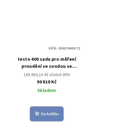
KÓD:
0563 0400 71
testo 400 sada pro měření
proudění se sondou se
žhaveným drátkem
109 880,10 Kč včetně DPH
90 810 Kč
Skladem
Do košíku