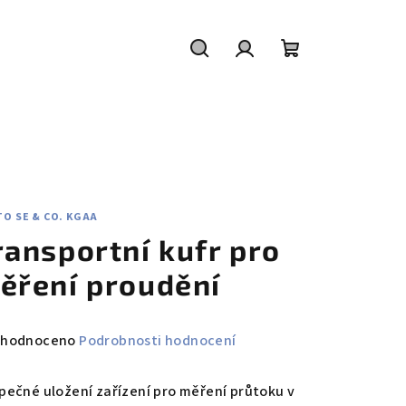
Hledat
Přihlášení
Nákupní
košík
O SE & CO. KGAA
ransportní kufr pro
ěření proudění
měrné
hodnoceno
Podrobnosti hodnocení
nocení
duktu
pečné uložení zařízení pro měření průtoku v