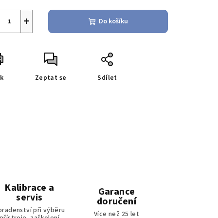
+
Do košíku
sk
Zeptat se
Sdílet
Kalibrace a
Garance
servis
doručení
oradenství při výběru
Více než 25 let