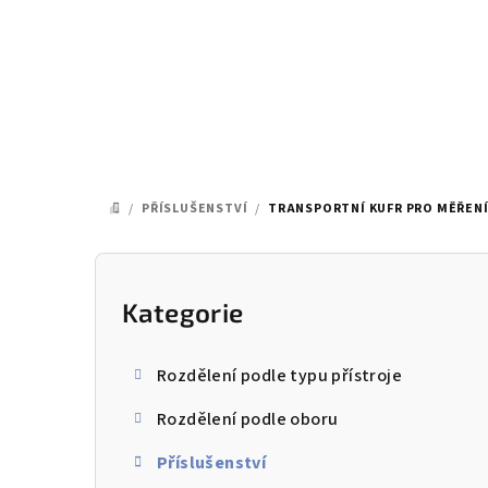
Přejít
na
obsah
/
PŘÍSLUŠENSTVÍ
/
TRANSPORTNÍ KUFR PRO MĚŘEN
DOMŮ
P
o
Kategorie
Přeskočit
kategorie
s
Rozdělení podle typu přístroje
t
Rozdělení podle oboru
r
Příslušenství
a