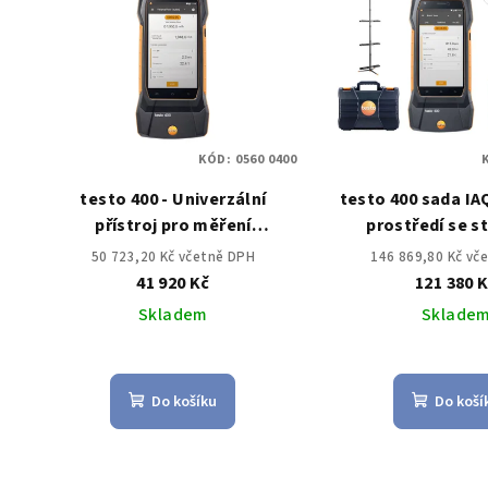
KÓD:
0560 0400
testo 400 - Univerzální
testo 400 sada IA
přístroj pro měření
prostředí se s
klimatických veličin
50 723,20 Kč včetně DPH
146 869,80 Kč vč
41 920 Kč
121 380 
Skladem
Sklade
Do košíku
Do koší