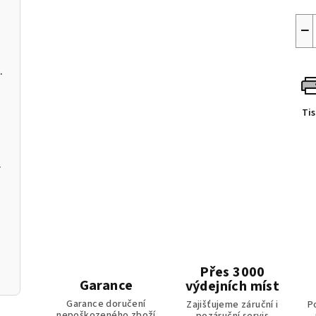
−
C a softwarem pro PC
Ti
m k aplikaci
Přes 3000
Garance
výdejních míst
Garance doručení
Zajišťujeme záruční i
P
nepoškozeného zboží