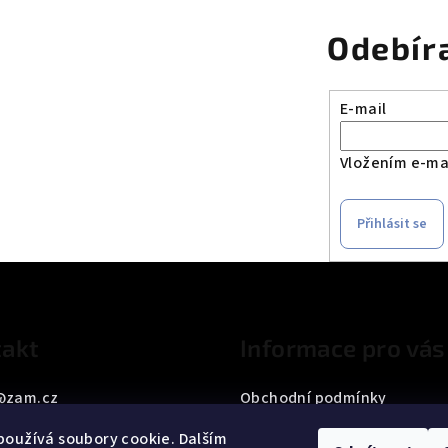
Odebír
E-mail
Vložením e-mai
Přihlásit se
akt
Informace pro vás
@
zam.cz
Obchodní podmínky
33 187 042
Podmínky ochrany osobních
oužívá soubory cookie. Dalším