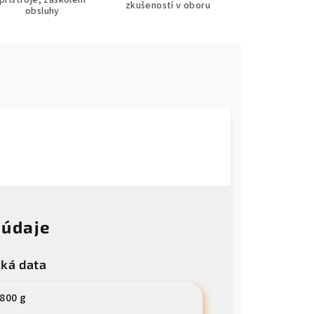
přístroje, zaškolení
zkušeností v oboru
obsluhy
 údaje
cká data
800 g