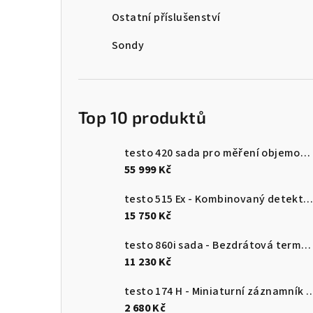
n
Ostatní příslušenství
n
Sondy
í
p
Top 10 produktů
a
n
testo 420 sada pro měření objemového průtoku
55 999 Kč
e
testo 515 Ex - Kombinovaný detektor únik
l
15 750 Kč
testo 860i sada - Bezdrátová termokamera pro chytré telefony
11 230 Kč
testo 174 H - Miniaturní záznamník pro měření teploty a vlhkosti 
2 680 Kč