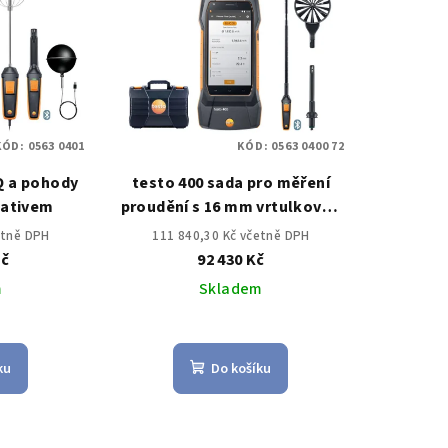
KÓD:
0563 0401
KÓD:
0563 0400 72
Q a pohody
testo 400 sada pro měření
tativem
proudění s 16 mm vrtulkovou
sondou
etně DPH
111 840,30 Kč včetně DPH
Kč
92 430 Kč
m
Skladem
ku
Do košíku