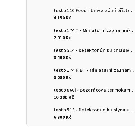
testo 110 Food - Univerzální přístroj pro měření teploty s připojením k aplikaci
4 150 Kč
testo 174 T - Miniaturní záznamník teploty s USB-
2 010 Kč
testo 514 - Detektor úniku chladiva s ohebnou sondou
8 400 Kč
testo 174 H BT - Miniaturní záznamník pro měření teploty a vlhkosti s Bluetooth a připojení
3 090 Kč
testo 860i - Bezdrátová termokamera pro chytré telefony
10 200 Kč
testo 513 - Detektor úniku plynu s ohebnou sondou
6 300 Kč