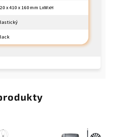
20 x 410 x 160 mm LxWxH
lastický
lack
 produkty