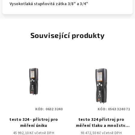
Vysokotlaká stupňovitá zátka 3/8" a 3/4"
Související produkty
KÓD:
0632 3240
KÓD:
0563 3240 71
testo 324 - přístroj pro
testo 324 přístroj pro
měření úniku
měření tlaku a množství
úniku sada 2
45 992,10 Kč včetně DPH
93 472,50 Kč včetně DPH