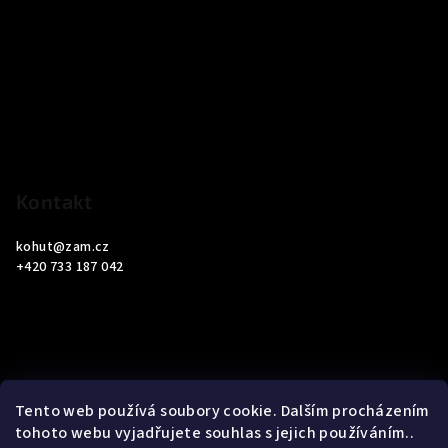
Z
á
p
a
t
í
Kontakt
kohut
@
zam.cz
+420 733 187 042
Informace pro vás
Tento web používá soubory cookie. Dalším procházením
tohoto webu vyjadřujete souhlas s jejich používáním..