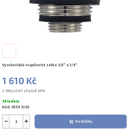
Vysokotlaká stupňovitá zátka 3/8" a 3/4"
1 610 Kč
1 948,10 Kč včetně DPH
Měrná
Skladem
cena:
Kód:
0554 3163
−
+
Do košíku