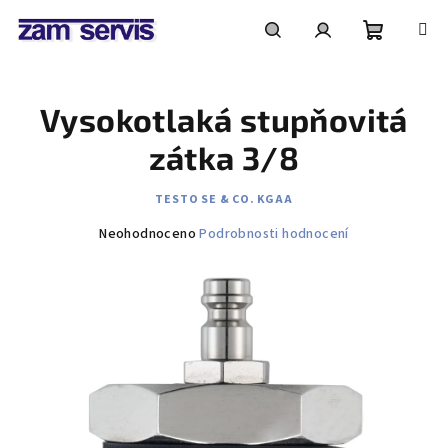
Přejít
na
obsah
Nákupní
Hledat
Přihlášení
Vysokotlaká stupňovitá
košík
zátka 3/8
TESTO SE & CO. KGAA
Průměrné
Neohodnoceno
Podrobnosti hodnocení
hodnocení
produktu
je
0,0
z
5
hvězdiček.