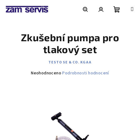
Přejít
na
obsah
Nákupní
Hledat
Přihlášení
Zkušební pumpa pro
košík
tlakový set
TESTO SE & CO. KGAA
Průměrné
Neohodnoceno
Podrobnosti hodnocení
hodnocení
produktu
je
0,0
z
5
hvězdiček.