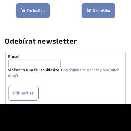
Do košíku
Do košíku
Odebírat newsletter
E-mail
Vložením e-mailu souhlasíte s
podmínkami ochrany osobních
údajů
Přihlásit se
Z
á
p