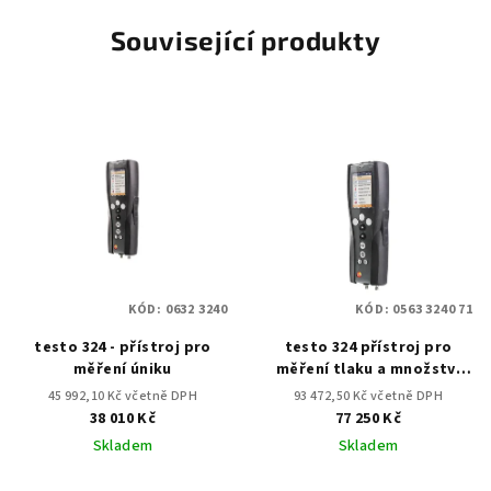
Související produkty
KÓD:
0632 3240
KÓD:
0563 3240 71
testo 324 - přístroj pro
testo 324 přístroj pro
měření úniku
měření tlaku a množství
úniku sada 2
45 992,10 Kč včetně DPH
93 472,50 Kč včetně DPH
38 010 Kč
77 250 Kč
Skladem
Skladem