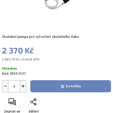
Zkušební pumpa pro vytvoření zkušebního tlaku
2 370 Kč
2 867,70 Kč včetně DPH
Měrná
Skladem
cena:
Kód:
0554 3157
−
+
Do košíku
Zeptat se
Sdílet