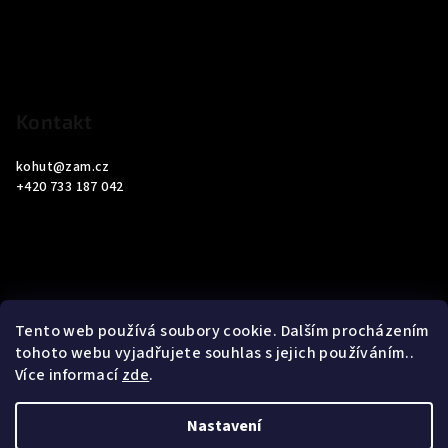
a
t
í
Kontakt
kohut
@
zam.cz
+420 733 187 042
Informace pro vás
Tento web používá soubory cookie. Dalším procházením
tohoto webu vyjadřujete souhlas s jejich používáním..
Obchodní podmínky
Více informací
zde
.
Podmínky ochrany osobních údajů
Nastavení