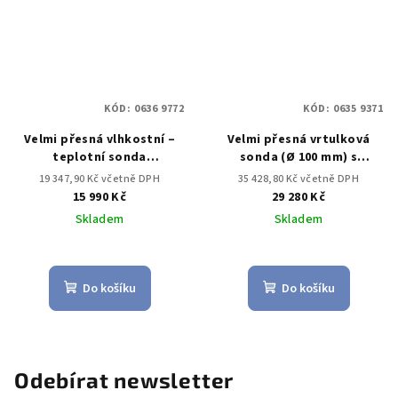
KÓD:
0636 9772
KÓD:
0635 9371
Velmi přesná vlhkostní –
Velmi přesná vrtulková
teplotní sonda
sonda (Ø 100 mm) s
s připojovacím kabelem
Bluetooth®, vč. teplotního
19 347,90 Kč včetně DPH
35 428,80 Kč včetně DPH
senzoru
15 990 Kč
29 280 Kč
Skladem
Skladem
Do košíku
Do košíku
Odebírat newsletter