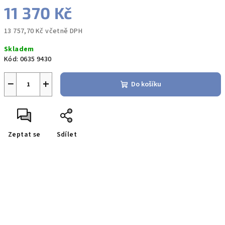
11 370 Kč
13 757,70 Kč včetně DPH
Měrná
Skladem
cena:
Kód:
0635 9430
−
+
Do košíku
Zeptat se
Sdílet