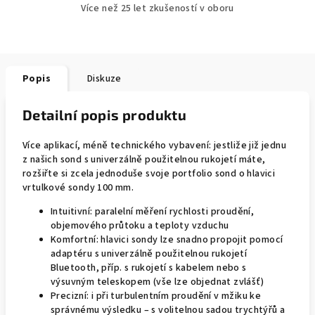
Více než 25 let zkušeností v oboru
Popis
Diskuze
Detailní popis produktu
Více aplikací, méně technického vybavení: jestliže již jednu
z našich sond s univerzálně použitelnou rukojetí máte,
rozšiřte si zcela jednoduše svoje portfolio sond o hlavici
vrtulkové sondy 100 mm.
Intuitivní: paralelní měření rychlosti proudění,
objemového průtoku a teploty vzduchu
Komfortní: hlavici sondy lze snadno propojit pomocí
adaptéru s univerzálně použitelnou rukojetí
Bluetooth, příp. s rukojetí s kabelem nebo s
výsuvným teleskopem (vše lze objednat zvlášť)
Precizní: i při turbulentním proudění v mžiku ke
správnému výsledku – s volitelnou sadou trychtýřů a