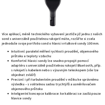
Více aplikací, méně technického vybavení: jestliže již jednu z našich
sond s univerzálně použitelnou rukojetí máte, rozšiřte si zcela
jednoduše svoje portfolio sond o hlavici vrtulkové sondy 100 mm.
Intuitivní: paralelní měření rychlosti proudění, objemového
průtoku a teploty vzduchu
Komfortní: hlavici sondy lze snadno propojit pomocí
adaptéru s univerzálně použitelnou rukojetí Bluetooth, příp.
s rukojetí s kabelem nebo s výsuvným teleskopem (vše lze
objednat zvlášť)
Precizní: i při turbulentním proudění v mžiku ke správnému
výsledku – s volitelnou sadou trychtýřů a usměrňovačem
objemového průtoku
Inteligentní koncepce kalibrace: ke kalibraci se zasílá pouze
hlavice sondy