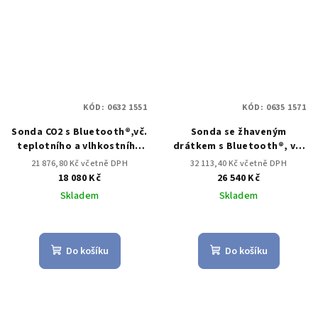
KÓD:
0632 1551
KÓD:
0635 1571
Sonda CO2 s Bluetooth®,vč.
Sonda se žhaveným
teplotního a vlhkostního
drátkem s Bluetooth®, vč.
senzoru
teplotního a vlhkostního
21 876,80 Kč včetně DPH
32 113,40 Kč včetně DPH
senzoru
18 080 Kč
26 540 Kč
Skladem
Skladem
Do košíku
Do košíku