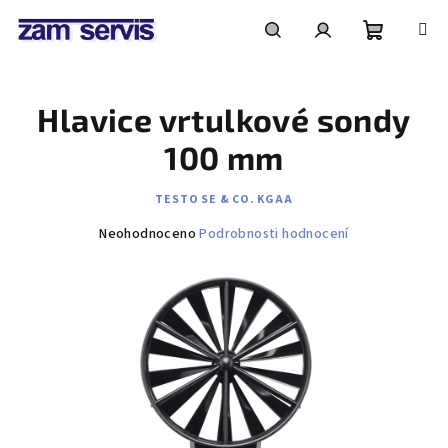
Přejít
na
obsah
Nákupní
Hledat
Přihlášení
Hlavice vrtulkové sondy
košík
100 mm
TESTO SE & CO. KGAA
Průměrné
Neohodnoceno
Podrobnosti hodnocení
hodnocení
produktu
je
0,0
z
5
hvězdiček.