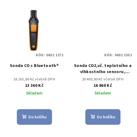
KÓD:
0632 1271
KÓD:
0632 1552
Sonda CO s Bluetooth®
Sonda CO2,vč. teplotního a
vlhkostního senzoru,
s připojovacím kabelem
16 165,60 Kč včetně DPH
20 400,60 Kč včetně DPH
13 360 Kč
16 860 Kč
Skladem
Skladem
Do košíku
Do košíku