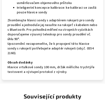
usměrňovačem objemového průtoku
Inteligentní koncepce kalibrace: ke kalibraci se zasílá
pouze hlavice sondy
Zkombinujte hlavici sondy s adaptérem rukojeti pro sondy
proudění a jednoduše jej nasuňte na rukojeť s kabelem nebo
s Bluetooth. Pro pohodlná měření na stropních vyústkách
doporučujeme výsuvný teleskop pro sondy proudění vč.
úhlu 90°.
Upozornění: nezapomeňte, že k propojení této hlavice
sondy s rukojetí potřebujete adaptér rukojeti (obj.č. 0554
2160).
Obsah dodávky
Hlavice vrtulkové sondy 100 mm, držák měřicího trychtýře
testovent a výstupní protokol z výroby.
Související produkty