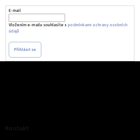
E-mail
Vložením e-mailu souhlasíte s
podmínkami ochrany osobních
údajů
Přihlásit se
Z
á
p
a
t
í
Kontakt