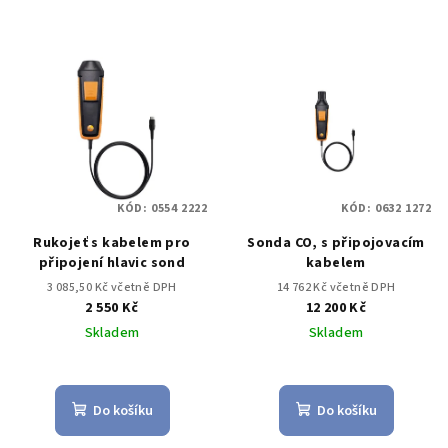
KÓD:
0554 2222
KÓD:
0632 1272
Rukojeť s kabelem pro
Sonda CO, s připojovacím
připojení hlavic sond
kabelem
3 085,50 Kč včetně DPH
14 762 Kč včetně DPH
2 550 Kč
12 200 Kč
Skladem
Skladem
Do košíku
Do košíku