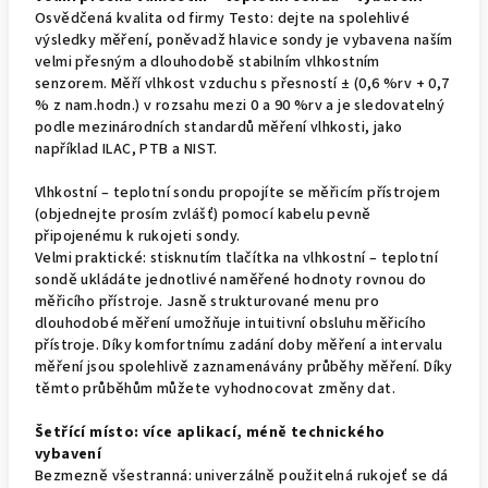
Osvědčená kvalita od firmy Testo: dejte na spolehlivé
výsledky měření, poněvadž hlavice sondy je vybavena naším
velmi přesným a dlouhodobě stabilním vlhkostním
senzorem. Měří vlhkost vzduchu s přesností ± (0,6 %rv + 0,7
% z nam.hodn.) v rozsahu mezi 0 a 90 %rv a je sledovatelný
podle mezinárodních standardů měření vlhkosti, jako
například ILAC, PTB a NIST.
Vlhkostní – teplotní sondu propojíte se měřicím přístrojem
(objednejte prosím zvlášť) pomocí kabelu pevně
připojenému k rukojeti sondy.
Velmi praktické: stisknutím tlačítka na vlhkostní – teplotní
sondě ukládáte jednotlivé naměřené hodnoty rovnou do
měřicího přístroje. Jasně strukturované menu pro
dlouhodobé měření umožňuje intuitivní obsluhu měřicího
přístroje. Díky komfortnímu zadání doby měření a intervalu
měření jsou spolehlivě zaznamenávány průběhy měření. Díky
těmto průběhům můžete vyhodnocovat změny dat.
Šetřící místo: více aplikací, méně technického
vybavení
Bezmezně všestranná: univerzálně použitelná rukojeť se dá