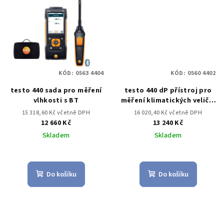
KÓD:
0563 4404
KÓD:
0560 4402
testo 440 sada pro měření
testo 440 dP přístroj pro
vlhkosti s BT
měření klimatických veličin
vč. diferenčního tlaku
15 318,60 Kč včetně DPH
16 020,40 Kč včetně DPH
12 660 Kč
13 240 Kč
Skladem
Skladem
Do košíku
Do košíku