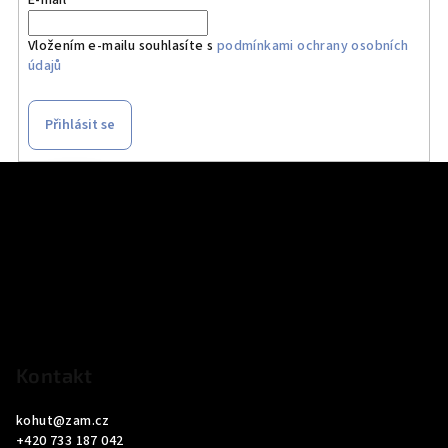
E-mail
Vložením e-mailu souhlasíte s
podmínkami ochrany osobních
údajů
Přihlásit se
Z
á
p
a
t
í
Kontakt
kohut
@
zam.cz
+420 733 187 042