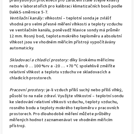
průmyslových procesech pro zaručení stále stejné kvality
nebo v laboratořích pro kalibraci klimatizačních boxů podle
DakkS-směrnice 5-7.
Ventilační kanály:
vlhkostní – teplotní sonda je zvlášť
vhodná pro velmi přesné měření vlhkosti a teploty vzduchu
ve ventilačním kanálu, poněvadž hlavice sondy má průměr
12 mm. Rosný bod, teplota mokrého teploměru a absolutní
vlhkost jsou ve vhodném měřicím přístroji vypočítávány
automaticky.
Skladovací a chladicí prostory:
díky širokému měřicímu
rozsahu 0 … 100 %rv a -20 … +70 °C spolehlivě změříte
relativní vlhkost a teplotu vzduchu ve skladovacích a
chladicích prostorech.
Pracovní prostory:
je-li vzduch příliš suchý nebo příliš vlhký,
působí to na naše zdraví. Využijte vlhkostní – teplotní sondu
ke sledování relativní vlhkosti vzduchu, teploty vzduchu,
rosného bodu a teploty mokrého teploměru v pracovních
prostorech. Pro dlouhodobé měření můžete průběhy
měřených hodnot zaznamenávat ve vhodném měřicím
přístroji.