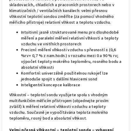
skladovacích, chladicích a pracovních prostorech nebo v
klimatizačních / ventilačních kanálech: velmi přesnou
vlhkostní teplotní sondou změříte (za pomocí vhodného
měřicího přístroje) relativní vlhkost a teplotu vzduchu.
Intuitivní: jasně strukturované menu pro dlouhodobé
měření a paralelní měření relativní vlhkosti a teploty
vzduchu ve vnitřních prostorech
Precizní: měření vlhkosti vzduchu s přesností ± (0,6
%rv+ 0,7 % z nam.hodn.) v rozsahu mezi 0 a 90 % rv;
výpočet teploty mokrého teploměru, rosného bodu a
absolutní vlhkosti
Komfortní: univerzálně použitelnou rukojeť lze
jednoduše spojit s dalšími hlavicemi sond
Inteligentní koncepce kalibrace
Vlhkostní – teplotní sondu využijete spolu s vhodným
multifunkčním měřicím přístrojem (objednejte prosím
zvlášť) k měření relativní vlhkosti vzduchu a teploty
vzduchu. Současně je vypočítávána teplota mokrého
teploměru, rosný bod a absolutní vlhkost.
Velmi přesná vlhkostní – teplotní sonda – vybavení