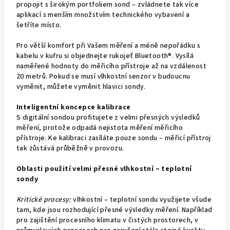
propojit s širokým portfoliem sond – zvládnete tak více
aplikací s menším množstvím technického vybavení a
šetříte místo.
Pro větší komfort při Vašem měření a méně nepořádku s
kabelu v kufru si objednejte rukojeť Bluetooth®. Vysílá
naměřené hodnoty do měřicího přístroje až na vzdálenost
20 metrů. Pokud se musí vlhkostní senzor v budoucnu
vyměnit, můžete vyměnit hlavici sondy.
Inteligentní koncepce kalibrace
S digitální sondou profitujete z velmi přesných výsledků
měření, protože odpadá nejistota měření měřicího
přístroje. Ke kalibraci zasíláte pouze sondu – měřicí přístroj
tak zůstává průběžně v provozu.
Oblasti použití velmi přesné vlhkostní – teplotní
sondy
Kritické procesy:
vlhkostní – teplotní sondu využijete všude
tam, kde jsou rozhodující přesné výsledky měření. Například
pro zajištění procesního klimatu v čistých prostorech, v