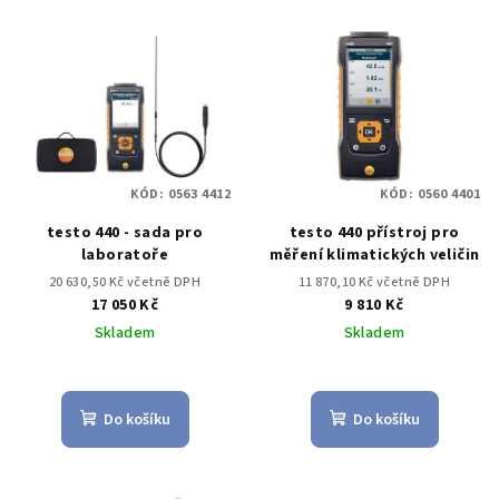
KÓD:
0563 4412
KÓD:
0560 4401
testo 440 - sada pro
testo 440 přístroj pro
laboratoře
měření klimatických veličin
20 630,50 Kč včetně DPH
11 870,10 Kč včetně DPH
17 050 Kč
9 810 Kč
Skladem
Skladem
Do košíku
Do košíku