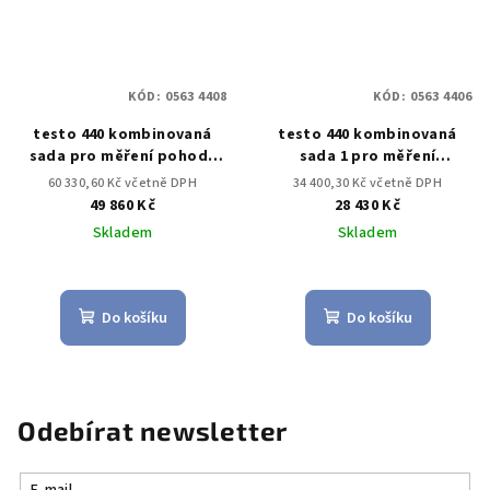
KÓD:
0563 4408
KÓD:
0563 4406
testo 440 kombinovaná
testo 440 kombinovaná
sada pro měření pohody
sada 1 pro měření
prostředí s BT
proudění s BT
60 330,60 Kč včetně DPH
34 400,30 Kč včetně DPH
49 860 Kč
28 430 Kč
Skladem
Skladem
Do košíku
Do košíku
Odebírat newsletter