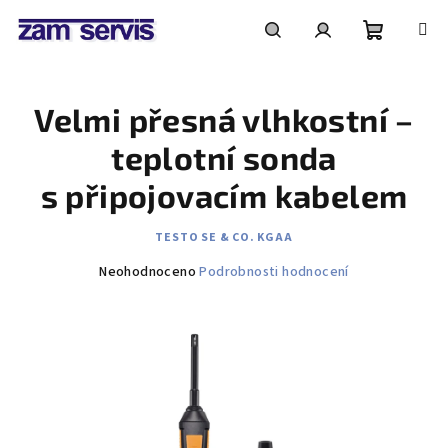
Přejít
na
obsah
Nákupní
Hledat
Přihlášení
Velmi přesná vlhkostní –
košík
teplotní sonda
s připojovacím kabelem
TESTO SE & CO. KGAA
Průměrné
Neohodnoceno
Podrobnosti hodnocení
hodnocení
produktu
je
0,0
z
5
hvězdiček.