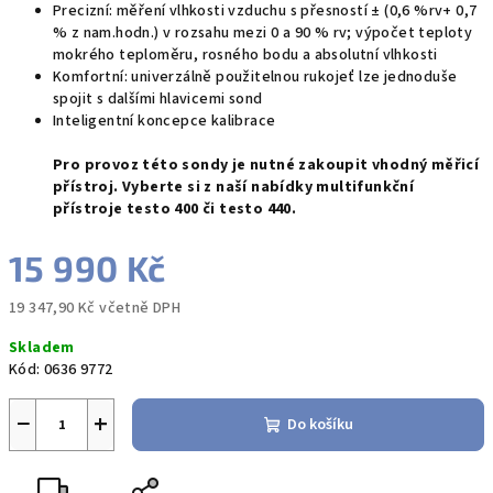
Precizní: měření vlhkosti vzduchu s přesností ± (0,6 %rv+ 0,7
% z nam.hodn.) v rozsahu mezi 0 a 90 % rv; výpočet teploty
mokrého teploměru, rosného bodu a absolutní vlhkosti
Komfortní: univerzálně použitelnou rukojeť lze jednoduše
spojit s dalšími hlavicemi sond
Inteligentní koncepce kalibrace
Pro provoz této sondy je nutné zakoupit vhodný měřicí
přístroj. Vyberte si z naší nabídky multifunkční
přístroje testo 400 či testo 440.
15 990 Kč
19 347,90 Kč včetně DPH
Měrná
Skladem
cena:
Kód:
0636 9772
−
+
Do košíku