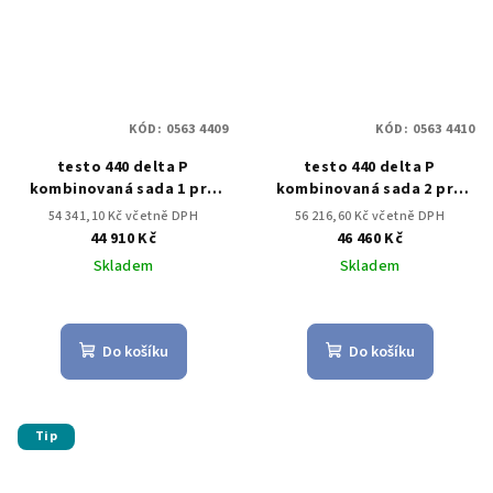
KÓD:
0563 4409
KÓD:
0563 4410
testo 440 delta P
testo 440 delta P
kombinovaná sada 1 pro
kombinovaná sada 2 pro
měření proudění s BT
měření proudění s BT
54 341,10 Kč včetně DPH
56 216,60 Kč včetně DPH
44 910 Kč
46 460 Kč
Skladem
Skladem
Do košíku
Do košíku
Tip