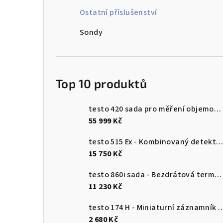
n
Ostatní příslušenství
n
Sondy
í
p
Top 10 produktů
a
n
testo 420 sada pro měření objemového průtoku
55 999 Kč
e
testo 515 Ex - Kombinovaný detektor únik
l
15 750 Kč
testo 860i sada - Bezdrátová termokamera pro chytré telefony
11 230 Kč
testo 174 H - Miniaturní záznamník pro měření teploty a vlhkosti 
2 680 Kč