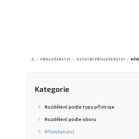
Přejít
na
obsah
/
PŘÍSLUŠENSTVÍ
/
OSTATNÍ PŘÍSLUŠENSTVÍ
/
KÓN
DOMŮ
P
o
Kategorie
Přeskočit
kategorie
s
Rozdělení podle typu přístroje
t
Rozdělení podle oboru
r
Příslušenství
a