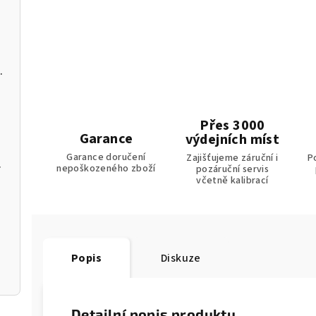
C a softwarem pro PC
Přes 3000
Garance
výdejních míst
Garance doručení
Zajišťujeme záruční i
P
m k aplikaci
nepoškozeného zboží
pozáruční servis
včetně kalibrací
Popis
Diskuze
Detailní popis produktu