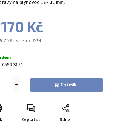
pravy na plynovod 16 - 32 mm.
 170 Kč
zdiček.
15,70 Kč včetně DPH
ná
a:
adem
:
0554 3151
+
Do košíku
sk
Zeptat se
Sdílet