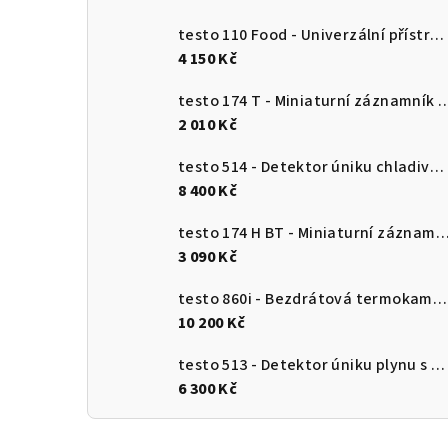
testo 110 Food - Univerzální přístroj pro měření teploty s připojením k aplikaci
4 150 Kč
testo 174 T - Miniaturní záznamník teploty s USB-
2 010 Kč
testo 514 - Detektor úniku chladiva s ohebnou sondou
8 400 Kč
testo 174 H BT - Miniaturní záznamník pro měření teploty a vlhkosti s Bluetooth a připojení
3 090 Kč
testo 860i - Bezdrátová termokamera pro chytré telefony
10 200 Kč
testo 513 - Detektor úniku plynu s ohebnou sondou
6 300 Kč