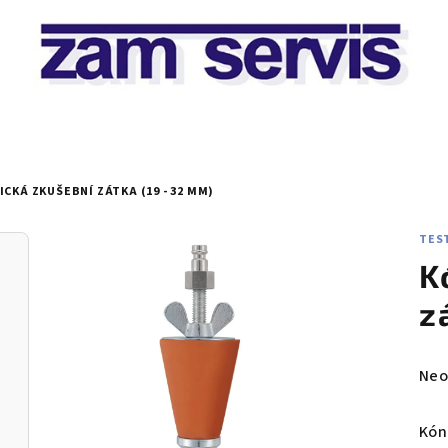
ICKÁ ZKUŠEBNÍ ZÁTKA (19 - 32 MM)
TEST
K
z
Prů
Neo
hod
pro
Kón
je