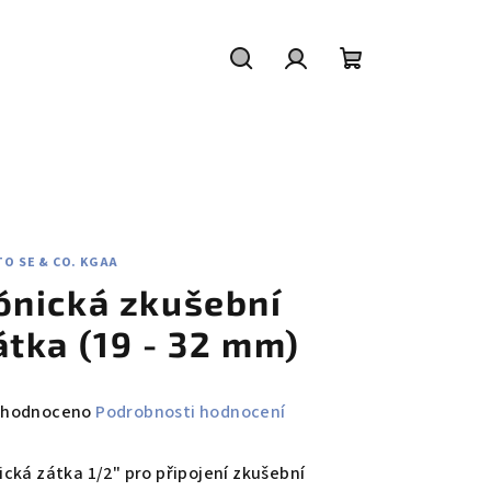
Hledat
Přihlášení
Nákupní
košík
O SE & CO. KGAA
ónická zkušební
átka (19 - 32 mm)
měrné
hodnoceno
Podrobnosti hodnocení
nocení
duktu
ická zátka 1/2" pro připojení zkušební