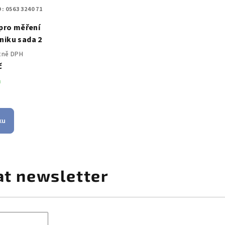
D:
0563 3240 71
 pro měření
niku sada 2
etně DPH
č
m
ku
at newsletter