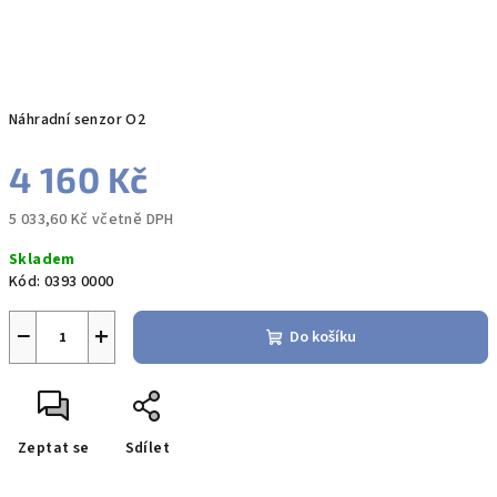
Náhradní senzor O2
4 160 Kč
5 033,60 Kč včetně DPH
Měrná
Skladem
cena:
Kód:
0393 0000
−
+
Do košíku
Zeptat se
Sdílet