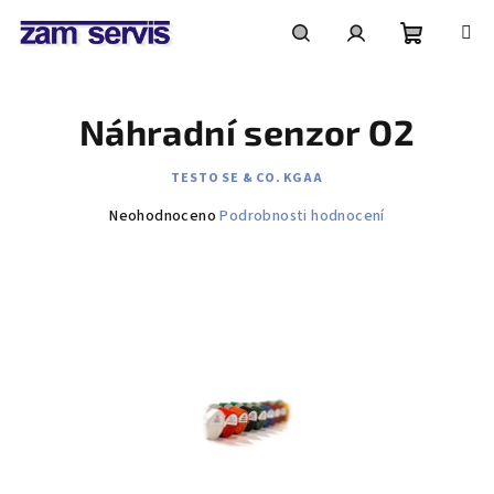
Přejít
na
obsah
Nákupní
Hledat
Přihlášení
Náhradní senzor O2
košík
TESTO SE & CO. KGAA
Průměrné
Neohodnoceno
Podrobnosti hodnocení
hodnocení
produktu
je
0,0
z
5
hvězdiček.