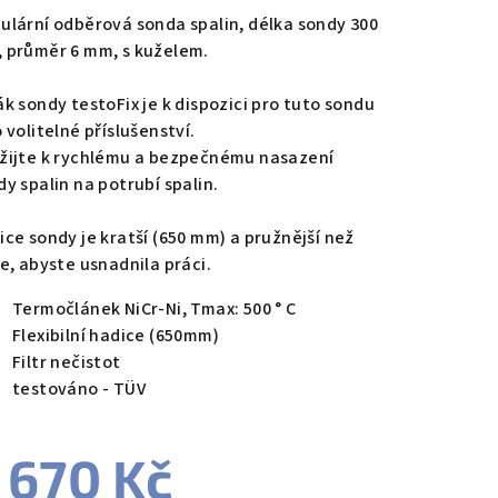
duktu
ulární odběrová sonda spalin, délka sondy 300
 průměr 6 mm, s kuželem.
ák sondy testoFix je k dispozici pro tuto sondu
 volitelné příslušenství.
zdiček.
žijte k rychlému a bezpečnému nasazení
dy spalin na potrubí spalin.
ice sondy je kratší (650 mm) a pružnější než
ve, abyste usnadnila práci.
Termočlánek NiCr-Ni, Tmax: 500 ° C
Flexibilní hadice (650mm)
Filtr nečistot
testováno - TÜV
 670 Kč