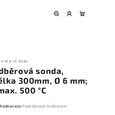
Hledat
Přihlášení
Nákupní
košík
O SE & CO. KGAA
dběrová sonda,
élka 300mm, Ø 6 mm;
max. 500 °C
měrné
hodnoceno
Podrobnosti hodnocení
nocení