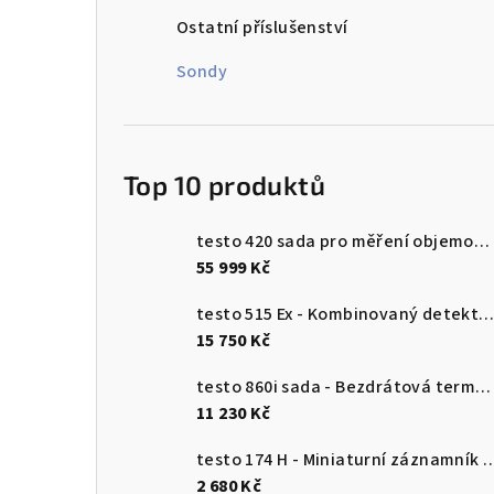
n
Ostatní příslušenství
n
Sondy
í
p
Top 10 produktů
a
n
testo 420 sada pro měření objemového průtoku
55 999 Kč
e
testo 515 Ex - Kombinovaný detektor únik
l
15 750 Kč
testo 860i sada - Bezdrátová termokamera pro chytré telefony
11 230 Kč
testo 174 H - Miniaturní záznamník pro měření teploty a vlhkosti 
2 680 Kč