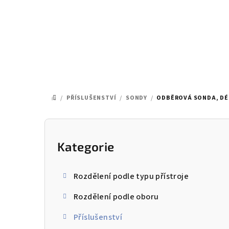
Přejít
na
obsah
/
PŘÍSLUŠENSTVÍ
/
SONDY
/
ODBĚROVÁ SONDA, DÉL
DOMŮ
P
o
Kategorie
Přeskočit
kategorie
s
Rozdělení podle typu přístroje
t
Rozdělení podle oboru
r
Příslušenství
a