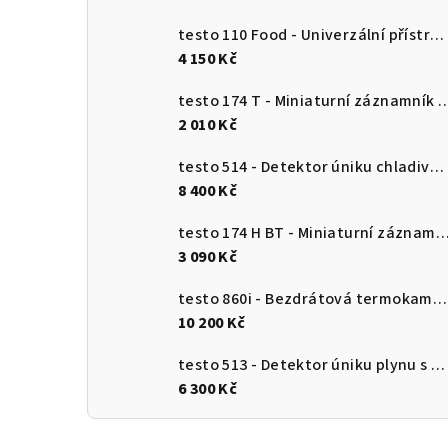
testo 110 Food - Univerzální přístroj pro měření teploty s připojením k aplikaci
4 150 Kč
testo 174 T - Miniaturní záznamník teploty s USB-
2 010 Kč
testo 514 - Detektor úniku chladiva s ohebnou sondou
8 400 Kč
testo 174 H BT - Miniaturní záznamník pro měření teploty a vlhkosti s Bluetooth a připojení
3 090 Kč
testo 860i - Bezdrátová termokamera pro chytré telefony
10 200 Kč
testo 513 - Detektor úniku plynu s ohebnou sondou
6 300 Kč