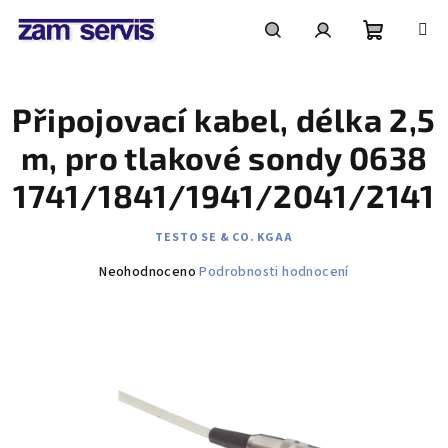
Přejít
na
obsah
Nákupní
Hledat
Přihlášení
Připojovací kabel, délka 2,5
košík
m, pro tlakové sondy 0638
1741/1841/1941/2041/2141
TESTO SE & CO. KGAA
Průměrné
Neohodnoceno
Podrobnosti hodnocení
hodnocení
produktu
je
0,0
z
5
hvězdiček.