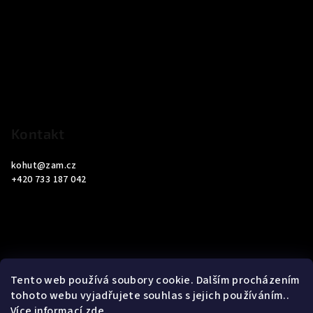
á
p
a
t
í
Kontakt
kohut
@
zam.cz
+420 733 187 042
Informace pro vás
Tento web používá soubory cookie. Dalším procházením
tohoto webu vyjadřujete souhlas s jejich používáním..
Obchodní podmínky
Více informací
zde
.