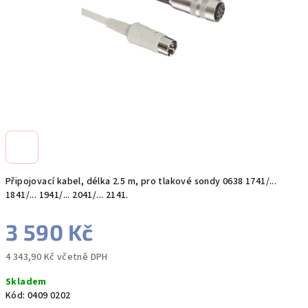
Připojovací kabel, délka 2.5 m, pro tlakové sondy 0638 1741/...
1841/... 1941/... 2041/... 2141.
3 590 Kč
4 343,90 Kč včetně DPH
Měrná
Skladem
cena:
Kód:
0409 0202