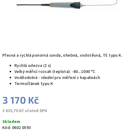
Přesná a rychlá ponorná sonda, ohebná, vodotěsná, TE typu K.
Rychlá odezva (2 s)
Velký měřicí rozsah (teplota): -60...1000 °C
Voděodolná - ideální pro měření v kapalinách
Termočlánek typu K
3 170 Kč
3 835,70 Kč včetně DPH
Měrná
Skladem
cena:
Kód:
0602 0593