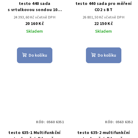
testo 440 sada
testo 440 sada pro měření
s vrtulkovou sondou 100-
CO2 s BT
mm s BT
24 393,60 Kč včetně DPH
26 801,50 Kč včetně DPH
20 160 Kč
22 150 Kč
Skladem
Skladem
Do košíku
Do košíku
KÓD:
0560 6351
KÓD:
0563 6352
testo 635-1 Multifunkční
testo 635-2 multifunkční