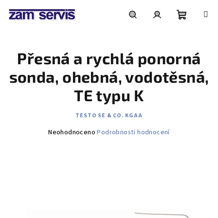
Přejít
na
obsah
Nákupní
Hledat
Přihlášení
Přesná a rychlá ponorná
košík
sonda, ohebná, vodotěsná,
TE typu K
TESTO SE & CO. KGAA
Průměrné
Neohodnoceno
Podrobnosti hodnocení
hodnocení
produktu
je
0,0
z
5
hvězdiček.