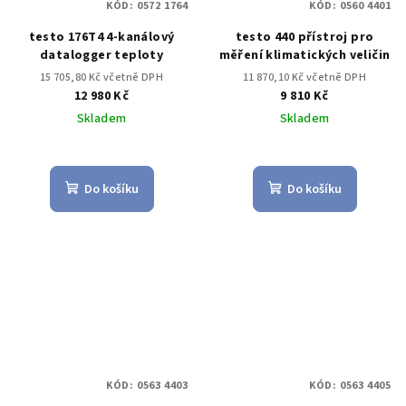
KÓD:
0572 1764
KÓD:
0560 4401
testo 176T4 4-kanálový
testo 440 přístroj pro
datalogger teploty
měření klimatických veličin
15 705,80 Kč včetně DPH
11 870,10 Kč včetně DPH
12 980 Kč
9 810 Kč
Skladem
Skladem
Do košíku
Do košíku
KÓD:
0563 4403
KÓD:
0563 4405