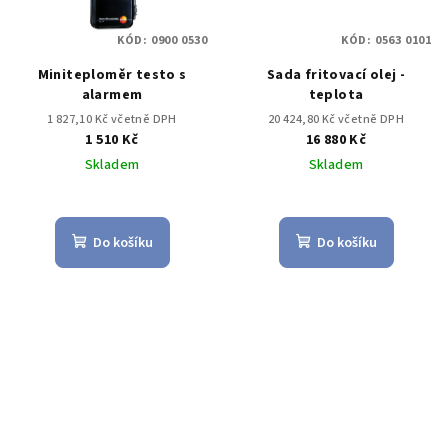
KÓD:
0900 0530
KÓD:
0563 0101
Miniteploměr testo s
Sada fritovací olej -
alarmem
teplota
1 827,10 Kč včetně DPH
20 424,80 Kč včetně DPH
1 510 Kč
16 880 Kč
Skladem
Skladem
Do košíku
Do košíku