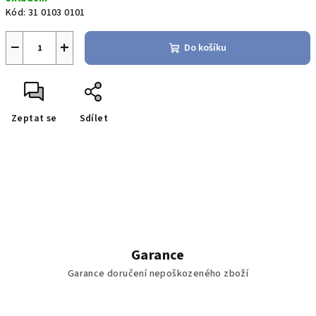
cena:
Kód:
31 0103 0101
−
+
Do košíku
Zeptat se
Sdílet
Garance
Garance doručení nepoškozeného zboží