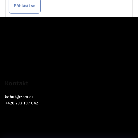
Přihlásit se
Z
á
p
a
t
í
Kontakt
kohut
@
zam.cz
+420 733 187 042