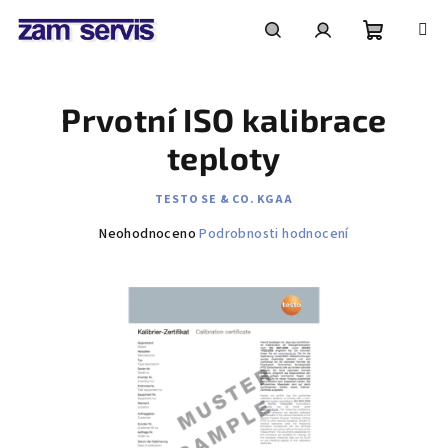
Přejít
na
obsah
Nákupní
Hledat
Přihlášení
Prvotní ISO kalibrace
košík
teploty
TESTO SE & CO. KGAA
Průměrné
Neohodnoceno
Podrobnosti hodnocení
hodnocení
produktu
je
0,0
z
5
hvězdiček.