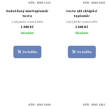
KÓD:
0560 1113
KÓD:
0560 0103
Vodotěsný miniteploměr
testo 103 sklápěcí
testo
teploměr
1 306,80 Kč včetně DPH
2 032,80 Kč včetně DPH
1 080 Kč
1 680 Kč
Skladem
Skladem
Do košíku
Do košíku
KÓD:
0563 0104
KÓD:
0563 1051