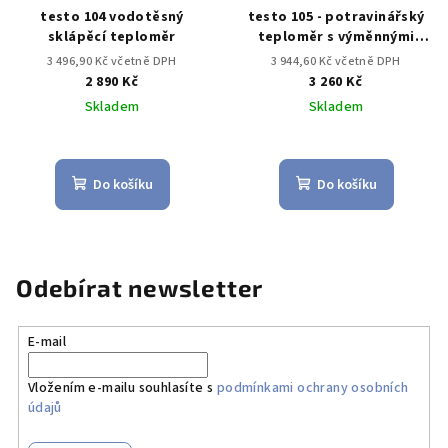
testo 104 vodotěsný
testo 105 - potravinářský
sklápěcí teploměr
teploměr s výměnnými
měřicími špičkami
3 496,90 Kč včetně DPH
3 944,60 Kč včetně DPH
2 890 Kč
3 260 Kč
Skladem
Skladem
Průměrné
hodnocení
produktu
Do košíku
Do košíku
je
2,0
z
5
hvězdiček.
Odebírat newsletter
E-mail
Vložením e-mailu souhlasíte s
podmínkami ochrany osobních
údajů