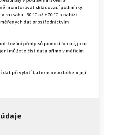
rofesionály v potravinářském a
sně monitorovat skladovací podmínky
 v rozsahu -30 °C až +70 °C a nabízí
u měřených dat prostřednictvím
držování předpisů pomocí funkcí, jako
ojení můžete číst data přímo v měřicím
dat při vybití baterie nebo během její
.
 údaje