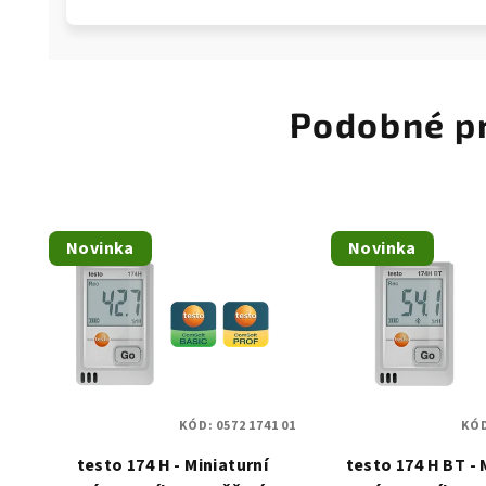
Podobné p
Novinka
Novinka
KÓD:
0572 1741 01
KÓ
testo 174 H - Miniaturní
testo 174 H BT - 