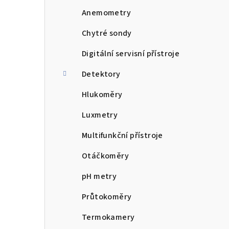
n
Anemometry
n
Chytré sondy
í
Digitální servisní přístroje
p
Detektory
a
Hlukoměry
n
Luxmetry
e
Multifunkční přístroje
l
Otáčkoměry
pH metry
Průtokoměry
Termokamery