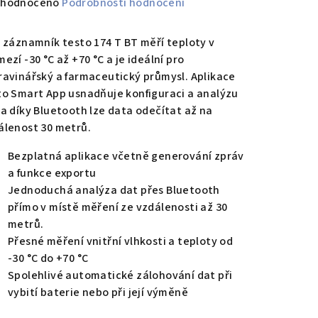
měrné
hodnoceno
Podrobnosti hodnocení
nocení
duktu
i záznamník testo 174 T BT měří teploty v
ezí -30 °C až +70 °C a je ideální pro
ravinářský a farmaceutický průmysl. Aplikace
to Smart App usnadňuje konfiguraci a analýzu
 a díky Bluetooth lze data odečítat až na
zdiček.
álenost 30 metrů.
Bezplatná aplikace včetně generování zpráv
a funkce exportu
Jednoduchá analýza dat přes Bluetooth
přímo v místě měření ze vzdálenosti až 30
metrů.
Přesné měření vnitřní vlhkosti a teploty od
-30 °C do +70 °C
Spolehlivé automatické zálohování dat při
vybití baterie nebo při její výměně