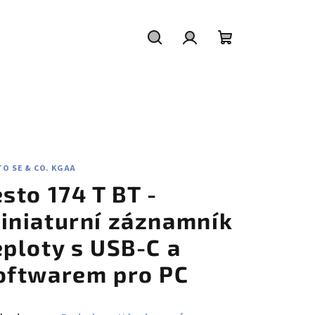
Hledat
Přihlášení
Nákupní
košík
O SE & CO. KGAA
esto 174 T BT -
iniaturní záznamník
eploty s USB-C a
oftwarem pro PC