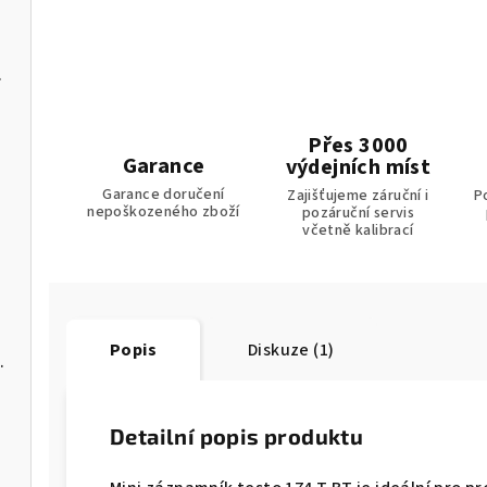
em pro PC
Přes 3000
leje
Garance
výdejních míst
Garance doručení
Zajišťujeme záruční i
P
nepoškozeného zboží
pozáruční servis
včetně kalibrací
Popis
Diskuze (1)
C a softwarem pro PC
Detailní popis produktu