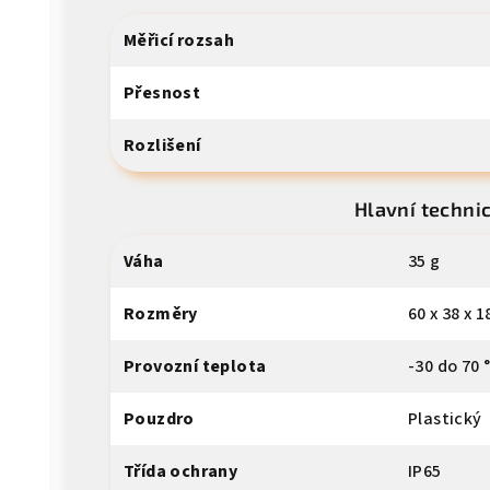
Měřicí rozsah
Přesnost
Rozlišení
Hlavní techni
Váha
35 g
Rozměry
60 x 38 x 
Provozní teplota
-30 do 70 
Pouzdro
Plastický
Třída ochrany
IP65