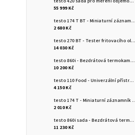
testo 420 sada pro měření objemového průtoku
55 999 Kč
testo 174 T BT - Miniaturní záznamník teploty s USB-C a softwar
2 680 Kč
testo 270 BT - Tester fritovacího o
14 030 Kč
testo 860i - Bezdrátová termokamera pro chytré telefony
10 200 Kč
testo 110 Food - Univerzální přístroj pro měření teploty s připojením k aplikaci
4 150 Kč
testo 174 T - Miniaturní záznamník teploty s USB-
2 010 Kč
testo 860i sada - Bezdrátová termokamera pro chytré telefony
11 230 Kč