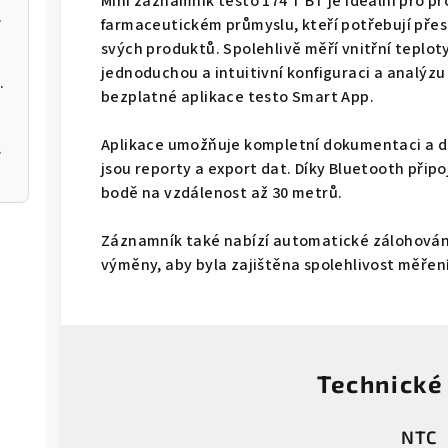
Mini záznamník testo 174 T BT je ideální pro p
m k aplikaci
farmaceutickém průmyslu, kteří potřebují pře
svých produktů. Spolehlivě měří vnitřní teploty
jednoduchou a intuitivní konfiguraci a analýz
s USB-C a softwarem pro PC
bezplatné aplikace testo Smart App.
Aplikace umožňuje kompletní dokumentaci a do
 plísně
jsou reporty a export dat. Díky Bluetooth přip
bodě na vzdálenost až 30 metrů.
Záznamník také nabízí automatické zálohování 
výměny, aby byla zajištěna spolehlivost měření
Technické
NTC