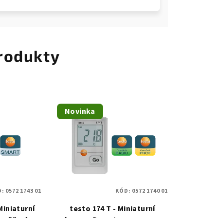
rodukty
Novinka
D:
0572 1743 01
KÓD:
0572 1740 01
Miniaturní
testo 174 T - Miniaturní