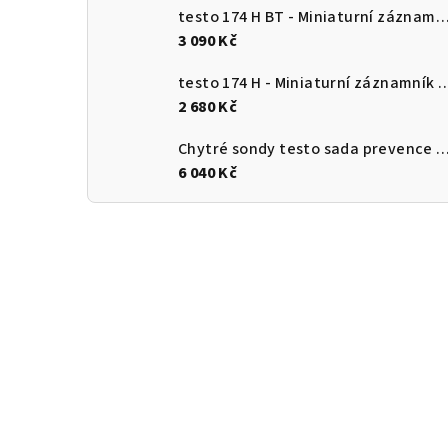
testo 174 H BT - Miniaturní záznamník pro měření teploty a vlhkosti s Bluetooth a připojení
3 090 Kč
testo 174 H - Miniaturní záznamník pro měření teploty a vlhkosti 
2 680 Kč
Chytré sondy testo sada prevence
6 040 Kč