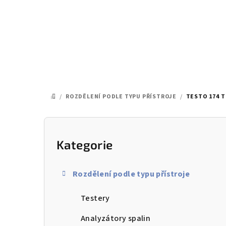
Přejít
na
obsah
/
ROZDĚLENÍ PODLE TYPU PŘÍSTROJE
/
TESTO 174 T
DOMŮ
P
o
Kategorie
Přeskočit
kategorie
s
Rozdělení podle typu přístroje
t
Testery
r
a
Analyzátory spalin