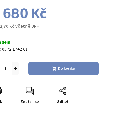
 680 Kč
42,80 Kč včetně DPH
ná
a:
adem
:
0572 1742 01
+
Do košíku
sk
Zeptat se
Sdílet