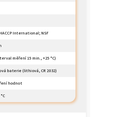
 HACCP International; NSF
h
nterval měření 15 min., +25 °C)
ková baterie (lithiová, CR 2032)
ření hodnot
 °C