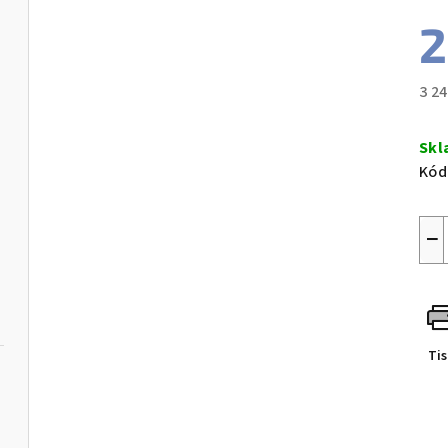
2
3 2
Měr
cen
Skl
Kód
−
Ti