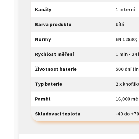
Kanály
1 interní
Barva produktu
bílá
Normy
EN 12830;
Rychlost měření
1 min - 24 
Životnost baterie
500 dní (i
Typ baterie
2 x knoflí
Pamět
16,000 mě
Skladovací teplota
-40 do +70