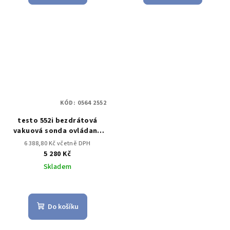
KÓD:
0564 2552
testo 552i bezdrátová
vakuová sonda ovládaná
aplikací
6 388,80 Kč včetně DPH
5 280 Kč
Skladem
Do košíku