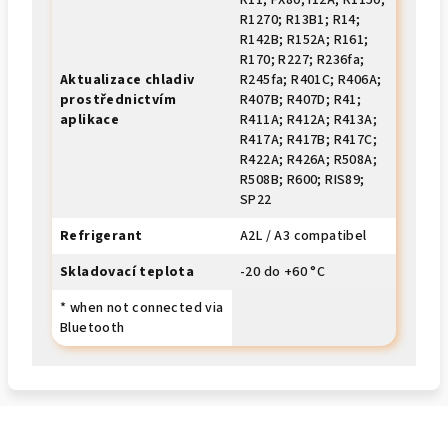
R11; FX80; I12A; R1150;
R1270; R13B1; R14;
R142B; R152A; R161;
R170; R227; R236fa;
Aktualizace chladiv
R245fa; R401C; R406A;
prostřednictvím
R407B; R407D; R41;
aplikace
R411A; R412A; R413A;
R417A; R417B; R417C;
R422A; R426A; R508A;
R508B; R600; RIS89;
SP22
Refrigerant
A2L / A3 compatibel
Skladovací teplota
-20 do +60 °C
* when not connected via
Bluetooth