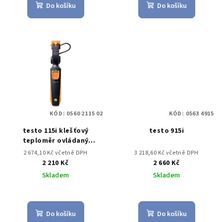
Do košíku
Do košíku
KÓD:
0560 2115 02
KÓD:
0563 4915
testo 115i klešťový
testo 915i
teploměr ovládaný
chytrým telefonem
2 674,10 Kč včetně DPH
3 218,60 Kč včetně DPH
2 210 Kč
2 660 Kč
Skladem
Skladem
Do košíku
Do košíku