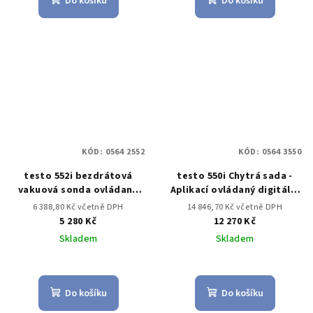
Do košíku
Do košíku
KÓD:
0564 2552
KÓD:
0564 3550
testo 552i bezdrátová
testo 550i Chytrá sada -
vakuová sonda ovládaná
Aplikací ovládaný digitální
aplikací
servisní přístroj s
6 388,80 Kč včetně DPH
14 846,70 Kč včetně DPH
bezdrátovými klešťovými
5 280 Kč
12 270 Kč
teplotními sondami (NTC)
Skladem
Skladem
Do košíku
Do košíku