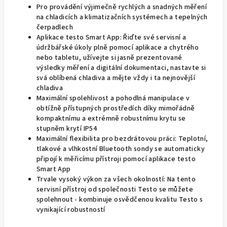
Pro provádění výjimečně rychlých a snadných měření
na chladicích a klimatizačních systémech a tepelných
čerpadlech
Aplikace testo Smart App: Řiďte své servisní a
údržbářské úkoly plně pomocí aplikace a chytrého
nebo tabletu, užívejte si jasně prezentované
výsledky měření a digitální dokumentaci, nastavte si
svá oblíbená chladiva a mějte vždy i ta nejnovější
chladiva
Maximální spolehlivost a pohodlná manipulace v
obtížně přístupných prostředích díky mimořádně
kompaktnímu a extrémně robustnímu krytu se
stupněm krytí IP54
Maximální flexibilita pro bezdrátovou práci: Teplotní,
tlakové a vlhkostní Bluetooth sondy se automaticky
připojí k měřicímu přístroji pomocí aplikace testo
Smart App
Trvale vysoký výkon za všech okolností: Na tento
servisní přístroj od společnosti Testo se můžete
spolehnout - kombinuje osvědčenou kvalitu Testo s
vynikající robustností