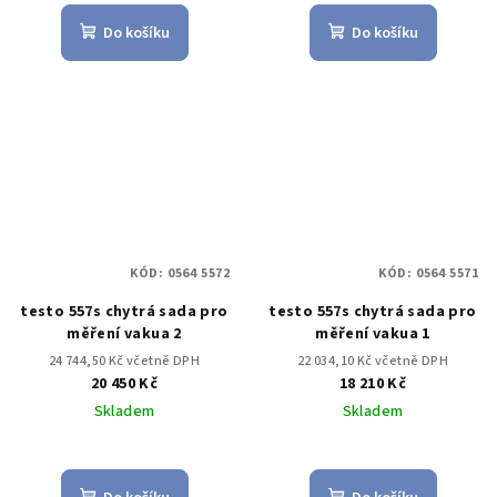
Do košíku
Do košíku
KÓD:
0564 5572
KÓD:
0564 5571
testo 557s chytrá sada pro
testo 557s chytrá sada pro
měření vakua 2
měření vakua 1
24 744,50 Kč včetně DPH
22 034,10 Kč včetně DPH
20 450 Kč
18 210 Kč
Skladem
Skladem