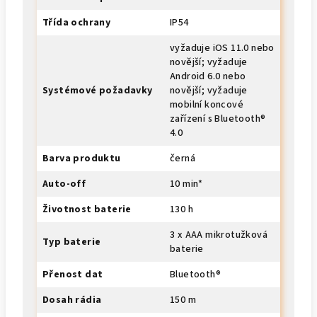
Třída ochrany
IP54
vyžaduje iOS 11.0 nebo
novější; vyžaduje
Android 6.0 nebo
Systémové požadavky
novější; vyžaduje
mobilní koncové
zařízení s Bluetooth®
4.0
Barva produktu
černá
Auto-off
10 min*
Životnost baterie
130 h
3 x AAA mikrotužková
Typ baterie
baterie
Přenost dat
Bluetooth®
Dosah rádia
150 m