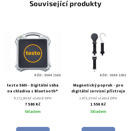
Související produkty
KÓD:
0564 1560
KÓD:
0564 1001
testo 560i - Digitální váha
Magnetický popruh - pro
na chladiva s Bluetooth®
digitální servisní přístroje
9 171,80 Kč včetně DPH
1 875,50 Kč včetně DPH
7 580 Kč
1 550 Kč
Skladem
Skladem