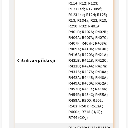
R114; R12; R123;
R1233zd; R1234yf;
R1234ze; R124; R125;
R13; R134a; R22; R23;
R290; R32; R401A;
R401B; R402A; R402B;
R404A; R407A; R407C;
R407F; R407H; R408A;
R409A; R410A; R414B;
R416A; R420A; R421A;
Chladiva v přístroji
R421B; R422B; R422C;
R422D; R424A; R427a;
R434A; R437A; R438A;
R442A; R444B; R448A;
R449A; R450A; R452A;
R452B; R453a; R454A;
R454B; R454C; R455A;
R458A; R500; R502;
R503; R507; R513A;
R600a; R718 (H₂O);
R744 (CO₂)