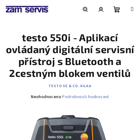
Přejít
na
obsah
Nákupní
Hledat
Přihlášení
testo 550i - Aplikací
košík
ovládaný digitální servisní
přístroj s Bluetooth a
2cestným blokem ventilů
TESTO SE & CO. KGAA
Průměrné
Neohodnoceno
Podrobnosti hodnocení
hodnocení
produktu
je
0,0
z
5