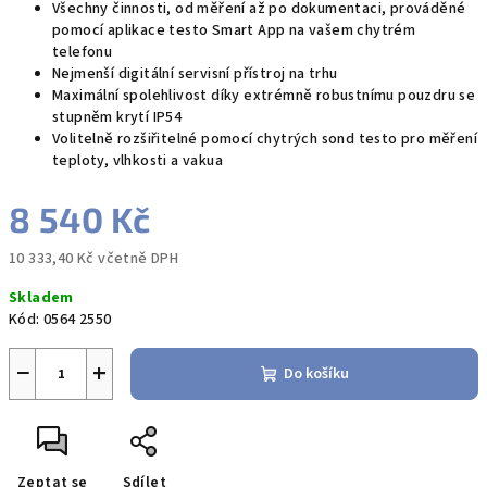
Všechny činnosti, od měření až po dokumentaci, prováděné
pomocí aplikace testo Smart App na vašem chytrém
telefonu
Nejmenší digitální servisní přístroj na trhu
Maximální spolehlivost díky extrémně robustnímu pouzdru se
stupněm krytí IP54
Volitelně rozšiřitelné pomocí chytrých sond testo pro měření
teploty, vlhkosti a vakua
8 540 Kč
10 333,40 Kč včetně DPH
Měrná
Skladem
cena:
Kód:
0564 2550
−
+
Do košíku
Zeptat se
Sdílet