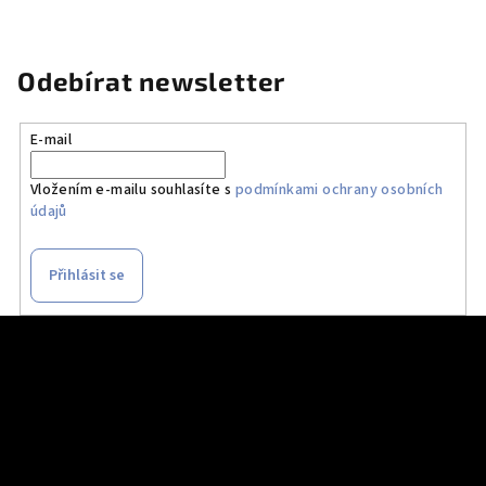
Odebírat newsletter
E-mail
Vložením e-mailu souhlasíte s
podmínkami ochrany osobních
údajů
Přihlásit se
Z
á
p
a
t
í