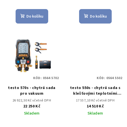
Do košíku
Do košíku
KÓD:
0564 5702
KÓD:
0564 5502
testo 570s - chytrá sada
testo 550s - chytrá sada s
pro vakuum
klešťovými teplotními
sondami
26 922,50 Kč včetně DPH
17 557,10 Kč včetně DPH
22 250 Kč
14 510 Kč
Skladem
Skladem