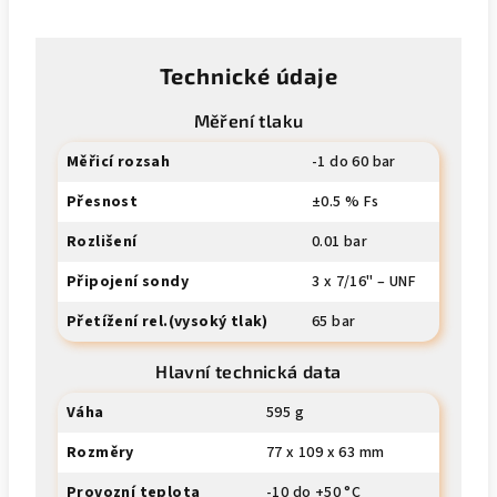
Technické údaje
Měření tlaku
Měřicí rozsah
-1 do 60 bar
Přesnost
±0.5 % Fs
Rozlišení
0.01 bar
Připojení sondy
3 x 7/16" – UNF
Přetížení rel.(vysoký tlak)
65 bar
Hlavní technická data
Váha
595 g
Rozměry
77 x 109 x 63 mm
Provozní teplota
-10 do +50 °C