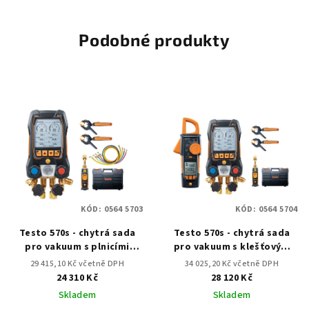
Podobné produkty
KÓD:
0564 5703
KÓD:
0564 5704
Testo 570s - chytrá sada
Testo 570s - chytrá sada
pro vakuum s plnicími
pro vakuum s klešťovým
hadicemi
multimetrem
29 415,10 Kč včetně DPH
34 025,20 Kč včetně DPH
24 310 Kč
28 120 Kč
Skladem
Skladem