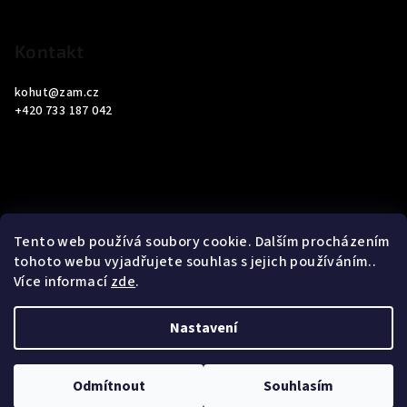
Kontakt
kohut
@
zam.cz
+420 733 187 042
Informace pro vás
Tento web používá soubory cookie. Dalším procházením
tohoto webu vyjadřujete souhlas s jejich používáním..
Obchodní podmínky
Více informací
zde
.
Podmínky ochrany osobních údajů
Nastavení
Copyright 2026
ZAM Servis Testo
. Všechna práva vyhrazena.
Upravit nastavení cookies
Odmítnout
Souhlasím