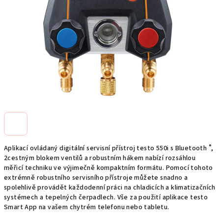
hvězdiček.
®
Aplikací ovládaný digitální servisní přístroj testo 550i s Bluetooth
,
2cestným blokem ventilů a robustním hákem nabízí rozsáhlou
měřicí techniku ve výjimečně kompaktním formátu. Pomocí tohoto
extrémně robustního servisního přístroje můžete snadno a
spolehlivě provádět každodenní práci na chladicích a klimatizačních
systémech a tepelných čerpadlech. Vše za použití aplikace testo
Smart App na vašem chytrém telefonu nebo tabletu.