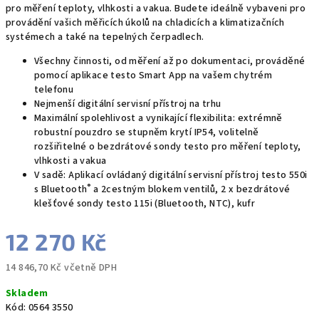
pro měření teploty, vlhkosti a vakua. Budete ideálně vybaveni pro
provádění vašich měřicích úkolů na chladicích a klimatizačních
systémech a také na tepelných čerpadlech.
Všechny činnosti, od měření až po dokumentaci, prováděné
pomocí aplikace testo Smart App na vašem chytrém
telefonu
Nejmenší digitální servisní přístroj na trhu
Maximální spolehlivost a vynikající flexibilita: extrémně
robustní pouzdro se stupněm krytí IP54, volitelně
rozšiřitelné o bezdrátové sondy testo pro měření teploty,
vlhkosti a vakua
V sadě: Aplikací ovládaný digitální servisní přístroj testo 550i
®
s Bluetooth
a 2cestným blokem ventilů, 2 x bezdrátové
klešťové sondy testo 115i (Bluetooth, NTC), kufr
12 270 Kč
14 846,70 Kč včetně DPH
Měrná
Skladem
cena:
Kód:
0564 3550