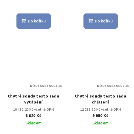
Do košíku
Do košíku
KÓD:
0563 0004 10
KÓD:
0563 0002 10
Chytré sondy testo sada
Chytré sondy testo sada
vytápění
chlazení
10 430,20 Kč včetně DPH
12 039,50 Kč včetně DPH
8 620 Kč
9 950 Kč
Skladem
Skladem