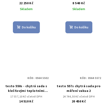
2cestným blokem ventilů
22 250 Kč
8 540 Kč
Skladem
Skladem
Do košíku
Do košíku
KÓD:
0564 5502
KÓD:
0564 5572
testo 550s - chytrá sada s
testo 557s chytrá sada pro
klešťovými teplotními
měření vakua 2
sondami
17 557,10 Kč včetně DPH
24 744,50 Kč včetně DPH
14 510 Kč
20 450 Kč