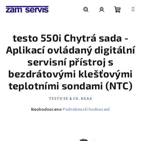
Přejít
na
obsah
Nákupní
Hledat
Přihlášení
testo 550i Chytrá sada -
košík
Aplikací ovládaný digitální
servisní přístroj s
bezdrátovými klešťovými
teplotními sondami (NTC)
TESTO SE & CO. KGAA
Průměrné
Neohodnoceno
Podrobnosti hodnocení
hodnocení
produktu
je
0,0
z