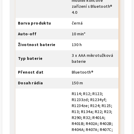
mobilní koncové
zařízení s Bluetooth®
4.0
Barva produktu
černá
Auto-off
10 min*
Životnost baterie
130 h
3 x AAA mikrotužková
Typ baterie
baterie
Přenost dat
Bluetooth®
Dosah rádia
150 m
R114; R12; R123;
R1233zd; R1234yf;
R1234ze; R124; R125;
R13; R134a; R22; R23;
R290; R32; R401A;
R401B; R402A; R402B;
R404A; R407A; R407C;