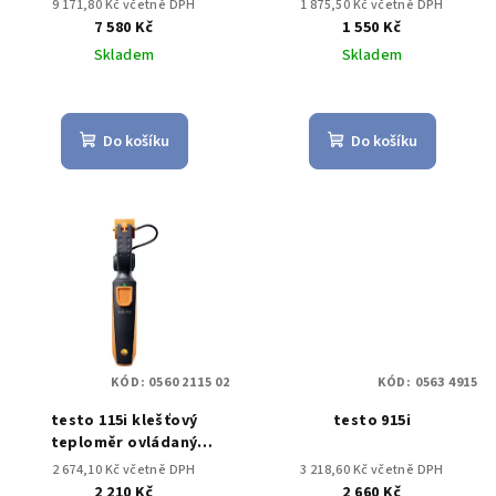
9 171,80 Kč včetně DPH
1 875,50 Kč včetně DPH
7 580 Kč
1 550 Kč
Skladem
Skladem
Do košíku
Do košíku
KÓD:
0560 2115 02
KÓD:
0563 4915
testo 115i klešťový
testo 915i
teploměr ovládaný
chytrým telefonem
2 674,10 Kč včetně DPH
3 218,60 Kč včetně DPH
2 210 Kč
2 660 Kč