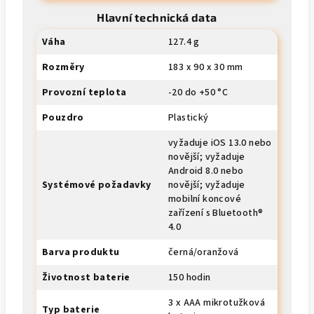
Hlavní technická data
Váha
127.4 g
Rozměry
183 x 90 x 30 mm
Provozní teplota
-20 do +50 °C
Pouzdro
Plastický
vyžaduje iOS 13.0 nebo
novější; vyžaduje
Android 8.0 nebo
Systémové požadavky
novější; vyžaduje
mobilní koncové
zařízení s Bluetooth®
4.0
Barva produktu
černá/oranžová
Životnost baterie
150 hodin
3 x AAA mikrotužková
Typ baterie