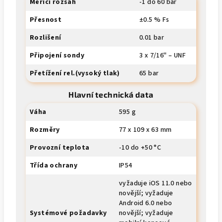
Měřicí rozsah
-1 do 60 bar
Přesnost
±0.5 % Fs
Rozlišení
0.01 bar
Připojení sondy
3 x 7/16" – UNF
Přetížení rel.(vysoký tlak)
65 bar
Hlavní technická data
Váha
595 g
Rozměry
77 x 109 x 63 mm
Provozní teplota
-10 do +50 °C
Třída ochrany
IP54
vyžaduje iOS 11.0 nebo
novější; vyžaduje
Android 6.0 nebo
Systémové požadavky
novější; vyžaduje