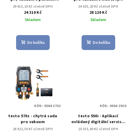
hadicemi
multimetrem
29 415,10 Kč včetně DPH
34 025,20 Kč včetně DPH
24 310 Kč
28 120 Kč
Skladem
Skladem
Do košíku
Do košíku
KÓD:
0564 5702
KÓD:
0564 2550
testo 570s - chytrá sada
testo 550i - Aplikací
pro vakuum
ovládaný digitální servisní
přístroj s Bluetooth a
26 922,50 Kč včetně DPH
10 333,40 Kč včetně DPH