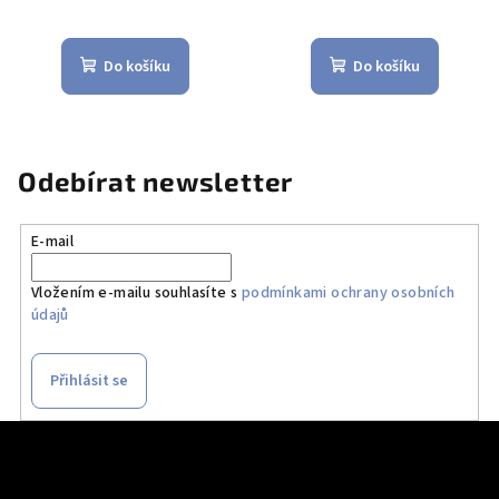
Do košíku
Do košíku
Odebírat newsletter
E-mail
Vložením e-mailu souhlasíte s
podmínkami ochrany osobních
údajů
Přihlásit se
Z
á
p