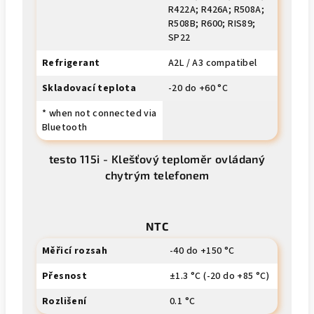
R422A; R426A; R508A;
R508B; R600; RIS89;
SP22
Refrigerant
A2L / A3 compatibel
Skladovací teplota
-20 do +60 °C
* when not connected via
Bluetooth
testo 115i - Klešťový teploměr ovládaný
chytrým telefonem
NTC
Měřicí rozsah
-40 do +150 °C
Přesnost
±1.3 °C (-20 do +85 °C)
Rozlišení
0.1 °C