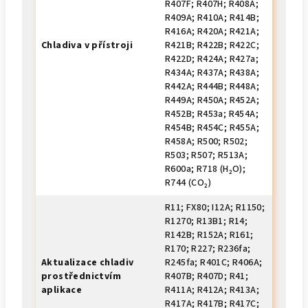
R407F; R407H; R408A;
R409A; R410A; R414B;
R416A; R420A; R421A;
Chladiva v přístroji
R421B; R422B; R422C;
R422D; R424A; R427a;
R434A; R437A; R438A;
R442A; R444B; R448A;
R449A; R450A; R452A;
R452B; R453a; R454A;
R454B; R454C; R455A;
R458A; R500; R502;
R503; R507; R513A;
R600a; R718 (H₂O);
R744 (CO₂)
R11; FX80; I12A; R1150;
R1270; R13B1; R14;
R142B; R152A; R161;
R170; R227; R236fa;
Aktualizace chladiv
R245fa; R401C; R406A;
prostřednictvím
R407B; R407D; R41;
aplikace
R411A; R412A; R413A;
R417A; R417B; R417C;