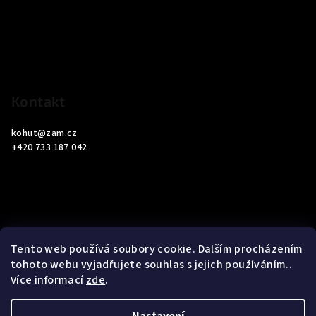
a
t
í
Kontakt
kohut
@
zam.cz
+420 733 187 042
Informace pro vás
Tento web používá soubory cookie. Dalším procházením
tohoto webu vyjadřujete souhlas s jejich používáním..
Obchodní podmínky
Více informací
zde
.
Podmínky ochrany osobních údajů