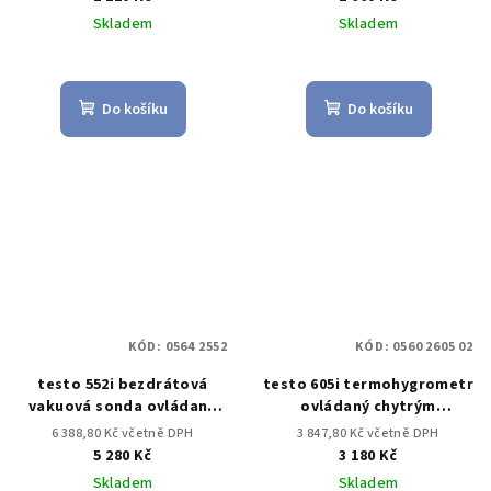
Skladem
Skladem
Do košíku
Do košíku
KÓD:
0564 2552
KÓD:
0560 2605 02
testo 552i bezdrátová
testo 605i termohygrometr
vakuová sonda ovládaná
ovládaný chytrým
aplikací
telefonem
6 388,80 Kč včetně DPH
3 847,80 Kč včetně DPH
5 280 Kč
3 180 Kč
Skladem
Skladem