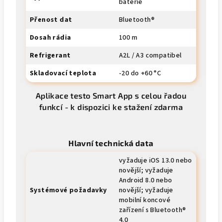
baterie
Přenost dat
Bluetooth®
Dosah rádia
100 m
Refrigerant
A2L / A3 compatibel
Skladovací teplota
-20 do +60 °C
Aplikace testo Smart App s celou řadou
funkcí - k dispozici ke stažení zdarma
Hlavní technická data
vyžaduje iOS 13.0 nebo
novější; vyžaduje
Android 8.0 nebo
Systémové požadavky
novější; vyžaduje
mobilní koncové
zařízení s Bluetooth®
4.0