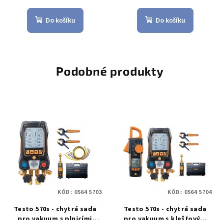
Do košíku
Do košíku
Podobné produkty
KÓD:
0564 5703
KÓD:
0564 5704
Testo 570s - chytrá sada
Testo 570s - chytrá sada
pro vakuum s plnicími
pro vakuum s klešťovým