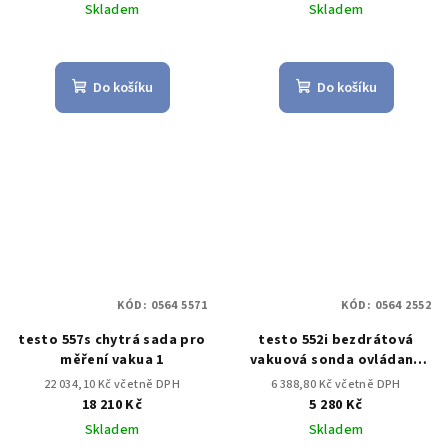
Skladem
Skladem
Do košíku
Do košíku
KÓD:
0564 5571
KÓD:
0564 2552
testo 557s chytrá sada pro
testo 552i bezdrátová
měření vakua 1
vakuová sonda ovládaná
aplikací
22 034,10 Kč včetně DPH
6 388,80 Kč včetně DPH
18 210 Kč
5 280 Kč
Skladem
Skladem