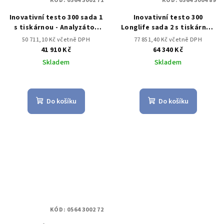
KÓD:
0564 3002 71
KÓD:
0564 3004 89
Inovativní testo 300 sada 1
Inovativní testo 300
s tiskárnou - Analyzátor
Longlife sada 2 s tiskárnou
spalin (O2, CO až do 4,000
O2, CO s kompenzací H2 až
50 711,10 Kč včetně DPH
77 851,40 Kč včetně DPH
ppm)
do 30,000 ppm, NO –
41 910 Kč
64 340 Kč
možnost)
Skladem
Skladem
Do košíku
Do košíku
KÓD:
0564 3002 72