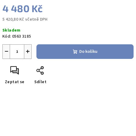
4 480 Kč
5 420,80 Kč včetně DPH
Měrná
Skladem
cena:
Kód:
0563 3185
−
+
Do košíku
Zeptat se
Sdílet