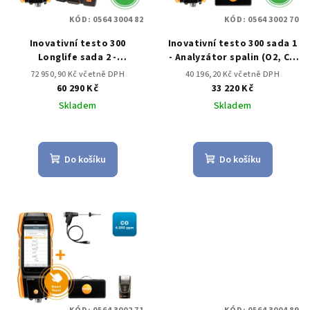
KÓD:
0564 3004 82
KÓD:
0564 3002 70
Inovativní testo 300
Inovativní testo 300 sada 1
Longlife sada 2 -
- Analyzátor spalin (O2, CO
Analyzátor spalin (O2, CO s
až do 4,000 ppm)
72 950,90 Kč včetně DPH
40 196,20 Kč včetně DPH
kompenzací H2 až do 30,000
60 290 Kč
33 220 Kč
ppm, NO – možnost)
Skladem
Skladem
Do košíku
Do košíku