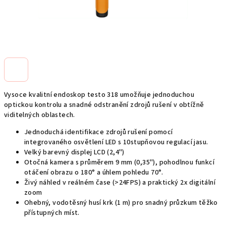
Vysoce kvalitní endoskop testo 318 umožňuje jednoduchou
optickou kontrolu a snadné odstranění zdrojů rušení v obtížně
viditelných oblastech.
Jednoduchá identifikace zdrojů rušení pomocí
integrovaného osvětlení LED s 10stupňovou regulací jasu.
Velký barevný displej LCD (2,4")
Otočná kamera s průměrem 9 mm (0,35"), pohodlnou funkcí
otáčení obrazu o 180° a úhlem pohledu 70°.
Živý náhled v reálném čase (>24FPS) a praktický 2x digitální
zoom
Ohebný, vodotěsný husí krk (1 m) pro snadný průzkum těžko
přístupných míst.