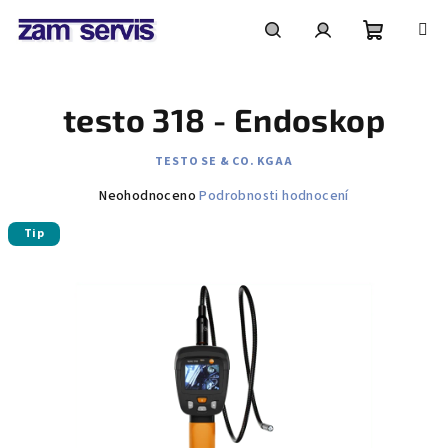
Přejít
na
obsah
Nákupní
Hledat
Přihlášení
testo 318 - Endoskop
košík
TESTO SE & CO. KGAA
Průměrné
Neohodnoceno
Podrobnosti hodnocení
hodnocení
Tip
produktu
je
0,0
z
5
hvězdiček.