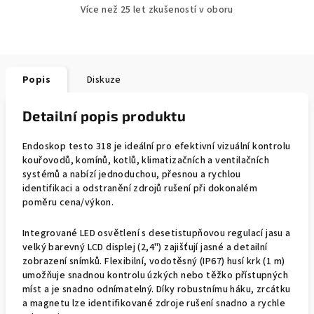
Více než 25 let zkušeností v oboru
Popis
Diskuze
Detailní popis produktu
Endoskop testo 318 je ideální pro efektivní vizuální kontrolu
kouřovodů, komínů, kotlů, klimatizačních a ventilačních
systémů a nabízí jednoduchou, přesnou a rychlou
identifikaci a odstranění zdrojů rušení při dokonalém
poměru cena/výkon.
Integrované LED osvětlení s desetistupňovou regulací jasu a
velký barevný LCD displej (2,4") zajišťují jasné a detailní
zobrazení snímků. Flexibilní, vodotěsný (IP67) husí krk (1 m)
umožňuje snadnou kontrolu úzkých nebo těžko přístupných
míst a je snadno odnímatelný. Díky robustnímu háku, zrcátku
a magnetu lze identifikované zdroje rušení snadno a rychle