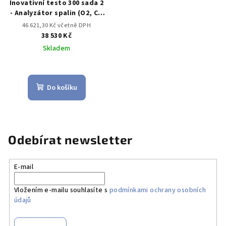
Inovativní testo 300 sada 2
- Analyzátor spalin (O2, CO
až do 8,000 ppm)
46 621,30 Kč včetně DPH
38 530 Kč
Skladem
Do košíku
Odebírat newsletter
E-mail
Vložením e-mailu souhlasíte s
podmínkami ochrany osobních
údajů