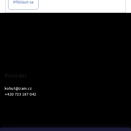
Přihlásit se
Z
á
p
a
t
í
Kontakt
kohut
@
zam.cz
+420 733 187 042