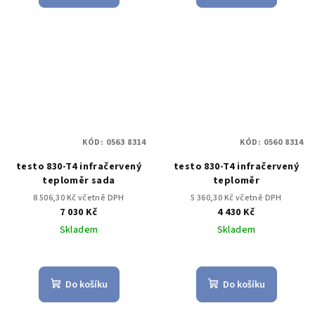
KÓD:
0563 8314
KÓD:
0560 8314
testo 830-T4 infračervený
testo 830-T4 infračervený
teploměr sada
teploměr
8 506,30 Kč včetně DPH
5 360,30 Kč včetně DPH
7 030 Kč
4 430 Kč
Skladem
Skladem
Do košíku
Do košíku