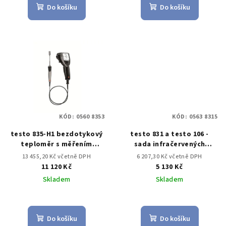
Do košíku
Do košíku
KÓD:
0560 8353
KÓD:
0563 8315
testo 835-H1 bezdotykový
testo 831 a testo 106 -
teploměr s měřením
sada infračervených
vlhkosti
teploměrů
13 455,20 Kč včetně DPH
6 207,30 Kč včetně DPH
11 120 Kč
5 130 Kč
Skladem
Skladem
Do košíku
Do košíku