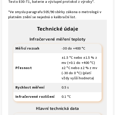
Testo 830-T1, baterie a výstupní protokol z výroby*.
*Ve smyslu paragrafu 505/90 sbírky zákona o metrologii v
platném znění se nejedná o kalibrační list.
Technické údaje
Infračervené měření teploty
Měřicí rozsah
-30 do +400 °C
±1.5 °C nebo ±1.5 % z
mv (+0.1 do +400 °C)
Přesnost
±2 °C nebo ±2 % z mv
(-30 do 0 °C) (platí
vždy vyšší hodnota)
Rychlost měření
0.5 s
Infračervené rozlišení
0.1 °C
Hlavní technická data