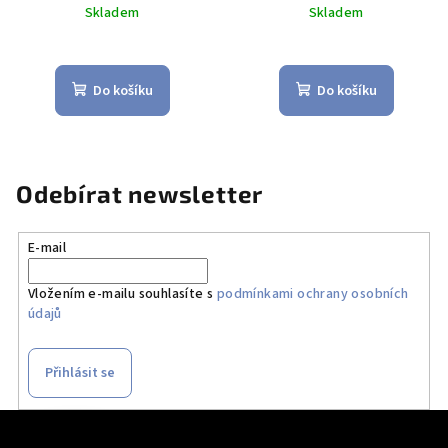
Skladem
Skladem
Průměrné
hodnocení
produktu
Do košíku
Do košíku
je
5,0
z
5
hvězdiček.
Odebírat newsletter
E-mail
Vložením e-mailu souhlasíte s
podmínkami ochrany osobních
údajů
Přihlásit se
Z