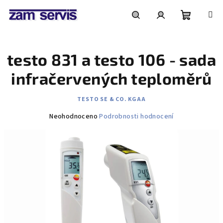
Přejít
na
obsah
Nákupní
Hledat
Přihlášení
testo 831 a testo 106 - sada
košík
infračervených teploměrů
TESTO SE & CO. KGAA
Průměrné
Neohodnoceno
Podrobnosti hodnocení
hodnocení
produktu
je
0,0
z
5
hvězdiček.