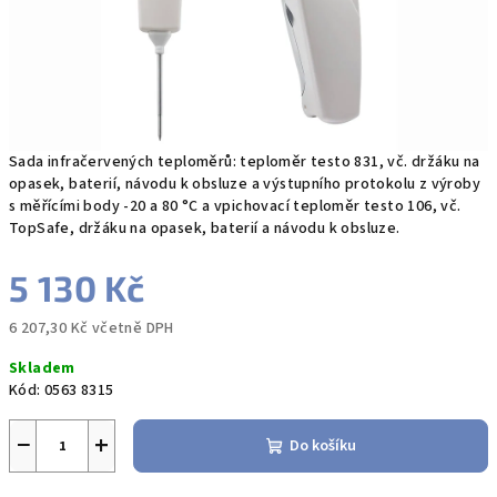
Sada infračervených teploměrů: teploměr testo 831, vč. držáku na
opasek, baterií, návodu k obsluze a výstupního protokolu z výroby
s měřícími body -20 a 80 °C a vpichovací teploměr testo 106, vč.
TopSafe, držáku na opasek, baterií a návodu k obsluze.
5 130 Kč
6 207,30 Kč včetně DPH
Měrná
Skladem
cena:
Kód:
0563 8315
−
+
Do košíku