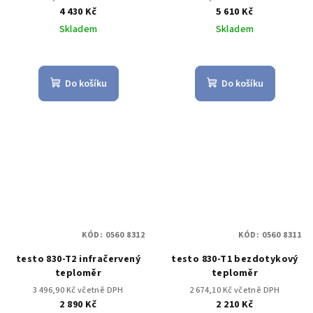
4 430 Kč
5 610 Kč
Skladem
Skladem
Do košíku
Do košíku
KÓD:
0560 8312
KÓD:
0560 8311
testo 830-T2 infračervený
testo 830-T1 bezdotykový
teploměr
teploměr
3 496,90 Kč včetně DPH
2 674,10 Kč včetně DPH
2 890 Kč
2 210 Kč