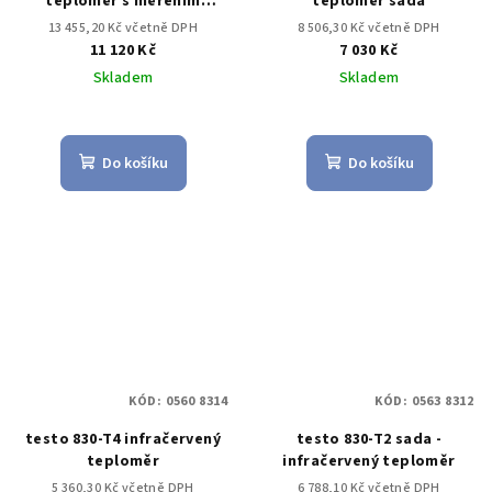
teploměr s měřením
teploměr sada
vlhkosti
13 455,20 Kč včetně DPH
8 506,30 Kč včetně DPH
11 120 Kč
7 030 Kč
Skladem
Skladem
Do košíku
Do košíku
KÓD:
0560 8314
KÓD:
0563 8312
testo 830-T4 infračervený
testo 830-T2 sada -
teploměr
infračervený teploměr
5 360,30 Kč včetně DPH
6 788,10 Kč včetně DPH