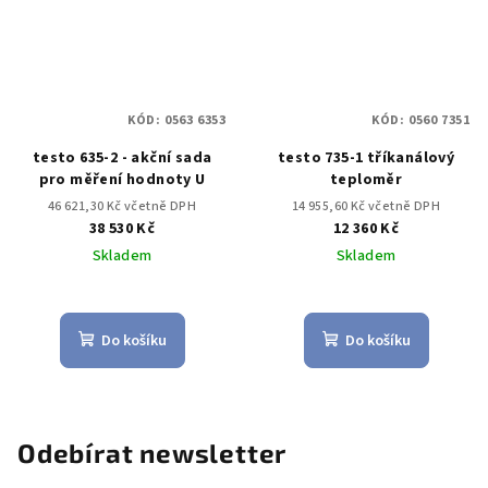
KÓD:
0563 6353
KÓD:
0560 7351
testo 635-2 - akční sada
testo 735-1 tříkanálový
pro měření hodnoty U
teploměr
46 621,30 Kč včetně DPH
14 955,60 Kč včetně DPH
38 530 Kč
12 360 Kč
Skladem
Skladem
Do košíku
Do košíku
Odebírat newsletter