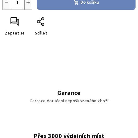
−
+
Do košíku
Zeptat se
Sdílet
Garance
Garance doručení nepoškozeného zboží
Přes 3000 výdejních míst