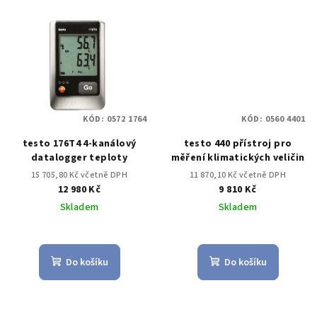
KÓD:
0572 1764
KÓD:
0560 4401
testo 176T4 4-kanálový
testo 440 přístroj pro
datalogger teploty
měření klimatických veličin
15 705,80 Kč včetně DPH
11 870,10 Kč včetně DPH
12 980 Kč
9 810 Kč
Skladem
Skladem
Do košíku
Do košíku