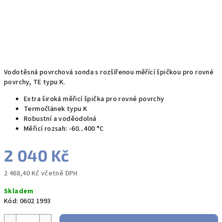
Vodotěsná povrchová sonda s rozšířenou měřící špičkou pro rovné
povrchy, TE typu K.
Extra široká měřicí špička pro rovné povrchy
Termočlánek typu K
Robustní a voděodolná
Měřicí rozsah: -60...400 °C
2 040 Kč
2 468,40 Kč včetně DPH
Měrná
Skladem
cena:
Kód:
0602 1993