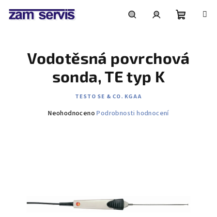
Přejít
na
obsah
Nákupní
Hledat
Přihlášení
Vodotěsná povrchová
košík
sonda, TE typ K
TESTO SE & CO. KGAA
Průměrné
Neohodnoceno
Podrobnosti hodnocení
hodnocení
produktu
je
0,0
z
5
hvězdiček.