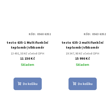
KÓD:
0560 6351
KÓD:
0563 6352
testo 635-1 Multifunkční
testo 635-2 multifunkční
teploměr/vlhkoměr
teploměr/vlhkoměr
13 491,50 Kč včetně DPH
19 347,90 Kč včetně DPH
11 150 Kč
15 990 Kč
Skladem
Skladem
Do košíku
Do košíku