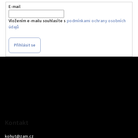
E-mail
Vložením e-mailu souhlasíte s
podmínkami ochrany osobních
údajů
Přihlásit se
Z
á
p
a
t
í
Kontakt
kohut
@
zam.cz