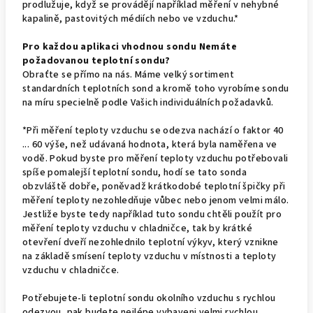
prodlužuje, když se provádějí například měření v nehybné
kapalině, pastovitých médiích nebo ve vzduchu.*
Pro každou aplikaci vhodnou sondu Nemáte
požadovanou teplotní sondu?
Obraťte se přímo na nás. Máme velký sortiment
standardních teplotních sond a kromě toho vyrobíme sondu
na míru specielně podle Vašich individuálních požadavků.
*Při měření teploty vzduchu se odezva nachází o faktor 40
... 60 výše, než udávaná hodnota, která byla naměřena ve
vodě. Pokud byste pro měření teploty vzduchu potřebovali
spíše pomalejší teplotní sondu, hodí se tato sonda
obzvláště dobře, poněvadž krátkodobé teplotní špičky při
měření teploty nezohledňuje vůbec nebo jenom velmi málo.
Jestliže byste tedy například tuto sondu chtěli použít pro
měření teploty vzduchu v chladničce, tak by krátké
otevření dveří nezohlednilo teplotní výkyv, který vznikne
na základě smísení teploty vzduchu v místnosti a teploty
vzduchu v chladničce.
Potřebujete-li teplotní sondu okolního vzduchu s rychlou
odezvou, pak budete nejlépe vybaveni velmi rychlou