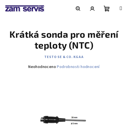
Přejít
na
obsah
Nákupní
Hledat
Přihlášení
Krátká sonda pro měření
košík
teploty (NTC)
TESTO SE & CO. KGAA
Průměrné
Neohodnoceno
Podrobnosti hodnocení
hodnocení
produktu
je
0,0
z
5
hvězdiček.