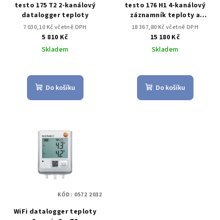
testo 175 T2 2-kanálový
testo 176 H1 4-kanálový
datalogger teploty
záznamník teploty a
vlhkosti
7 030,10 Kč včetně DPH
18 367,80 Kč včetně DPH
5 810 Kč
15 180 Kč
Skladem
Skladem
Do košíku
Do košíku
KÓD:
0572 2032
WiFi datalogger teploty