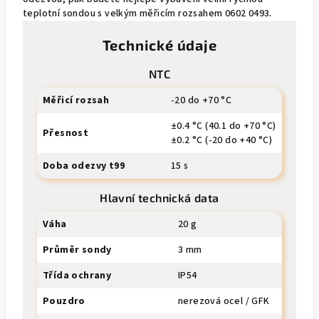
teplotní sondou s velkým měřicím rozsahem 0602 0493.
Technické údaje
NTC
Měřicí rozsah
-20 do +70 °C
±0.4 °C (40.1 do +70 °C)
Přesnost
±0.2 °C (-20 do +40 °C)
Doba odezvy t99
15 s
Hlavní technická data
Váha
20 g
Průměr sondy
3 mm
Třída ochrany
IP54
Pouzdro
nerezová ocel / GFK