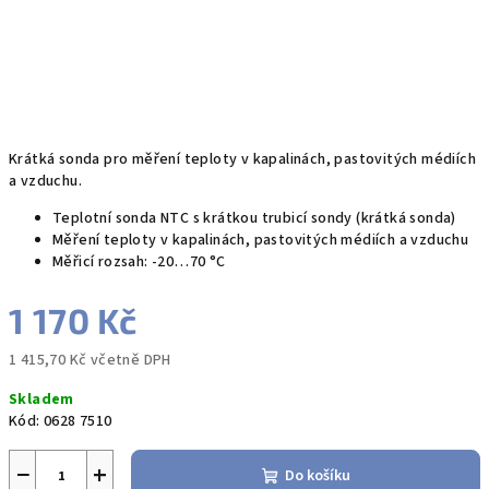
Krátká sonda pro měření teploty v kapalinách, pastovitých médiích
a vzduchu.
Teplotní sonda NTC s krátkou trubicí sondy (krátká sonda)
Měření teploty v kapalinách, pastovitých médiích a vzduchu
Měřicí rozsah: -20…70 °C
1 170 Kč
1 415,70 Kč včetně DPH
Měrná
Skladem
cena:
Kód:
0628 7510
−
+
Do košíku