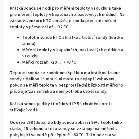
Krátká sonda se hodí pro měření teploty vzduchu a také
pro měření teploty v kapalinách a pastovitých médiích. Na
základě senzoru NTC umožňuje sonda precizní měření
teploty s přesností až ±0.2 °C.
Teplotní sonda NTC s krátkou trubicí sondy (krátká
sonda)
Měření teploty v kapalinách, pastovitých médiích a
vzduchu
Měřicí rozsah: -20 … +70 °C
Teplotní sonda se zaoblenou špičkou má krátkou trubici
sondy s délkou 35 mm. S ní máte to nejlepší vybavení,
pokud se měří teplota v bezprostřední blízkosti měřicího
přístroje/záznamníku a není potřeba kabel sondy.
Krátká sonda je díky třídě krytí IP 54 chráněna proti
stříkající vodě.
Odezva t99 (doba, do kdy sonda zobrazí 99% teplotního
skoku) 15 sekund u této sondy se vztahuje na měření v
pohybující se vodě při těplotě +60 °C. Tato odezva se