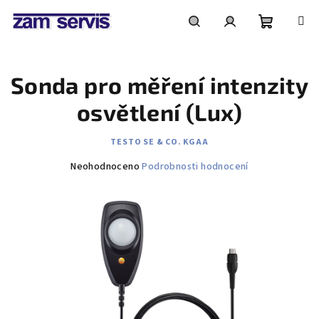
Přejít
na
obsah
Nákupní
Hledat
Přihlášení
Sonda pro měření intenzity
košík
osvětlení (Lux)
TESTO SE & CO. KGAA
Průměrné
Neohodnoceno
Podrobnosti hodnocení
hodnocení
produktu
je
0,0
z
5
hvězdiček.