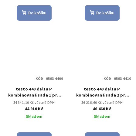
Do košíku
Do košíku
KÓD:
0563 4409
KÓD:
0563 4410
testo 440 delta P
testo 440 delta P
kombinovaná sada 1 pro
kombinovaná sada 2 pro
měření proudění s BT
měření proudění s BT
54 341,10 Kč včetně DPH
56 216,60 Kč včetně DPH
44 910 Kč
46 460 Kč
Skladem
Skladem