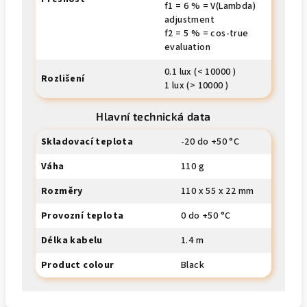
f1 = 6 % = V(Lambda)
adjustment
f2 = 5 % = cos-true
evaluation
0.1 lux (< 10000 )
Rozlišení
1 lux (> 10000 )
Hlavní technická data
Skladovací teplota
-20 do +50 °C
Váha
110 g
Rozměry
110 x 55 x 22 mm
Provozní teplota
0 do +50 °C
Délka kabelu
1.4 m
Product colour
Black