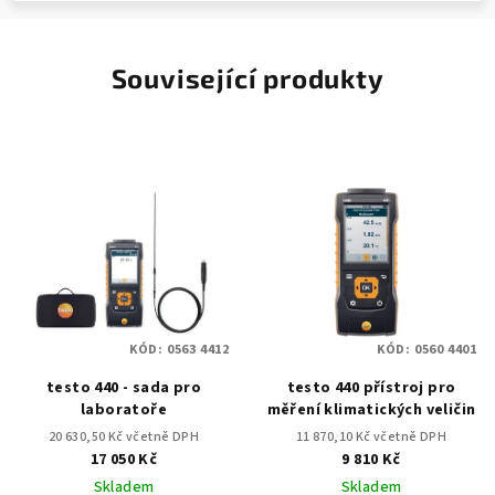
Související produkty
KÓD:
0563 4412
KÓD:
0560 4401
testo 440 - sada pro
testo 440 přístroj pro
laboratoře
měření klimatických veličin
20 630,50 Kč včetně DPH
11 870,10 Kč včetně DPH
17 050 Kč
9 810 Kč
Skladem
Skladem