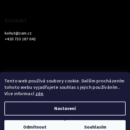
í
Kontakt
kohut
@
zam.cz
+420 733 187 042
Informace pro vás
Tento web používá soubory cookie. Dalším procházením
tohoto webu vyjadřujete souhlas s jejich používáním..
Obchodní podmínky
Více informací
zde
.
Podmínky ochrany osobních údajů
Nastavení
Copyright 2026
ZAM Servis Testo
. Všechna práva vyhrazena.
Upravit nastavení cookies
Odmítnout
Souhlasím