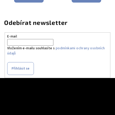
Odebírat newsletter
E-mail
Vložením e-mailu souhlasíte s
podmínkami ochrany osobních
údajů
Přihlásit se
Z
á
p
a
t