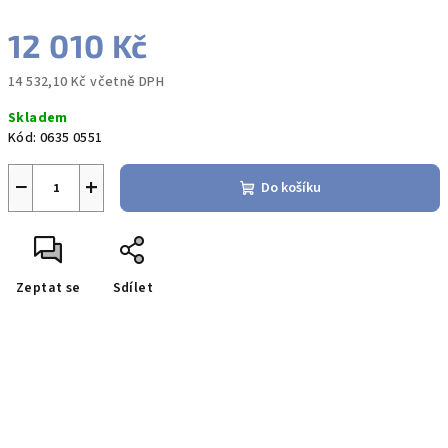
12 010 Kč
14 532,10 Kč včetně DPH
Měrná
Skladem
cena:
Kód:
0635 0551
−
+
Do košíku
Zeptat se
Sdílet