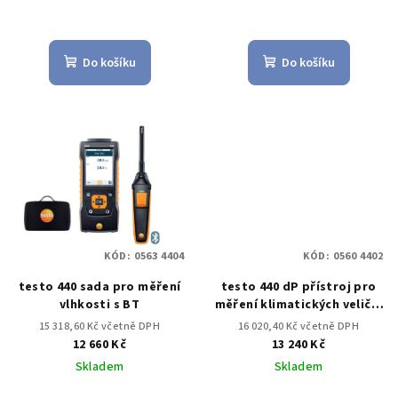
Do košíku
Do košíku
KÓD:
0563 4404
KÓD:
0560 4402
testo 440 sada pro měření
testo 440 dP přístroj pro
vlhkosti s BT
měření klimatických veličin
vč. diferenčního tlaku
15 318,60 Kč včetně DPH
16 020,40 Kč včetně DPH
12 660 Kč
13 240 Kč
Skladem
Skladem