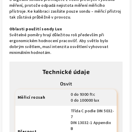
měření, protože odpadá nejistota měření měřicího
přístroje. Ke kalibraci zasíláte pouze sondu – měřicí přístroj
tak zůstává průběžně v provozu.
Oblasti použití sondy Lux
Světelné poměry hrají důležitou roli především při
ergonomickém hodnocení pracovišť. Aby světlo bylo
dobrým světlem, musí intenzita osvětlení vyhovovat
minimálním hodnotám.
Technické údaje
Osvit
0 do 9300 ftc
Měřicí rozsah
0 do 100000 lux
Třída C podle DIN 5032-
7
DIN 13032-1 Appendix
B
Přesnost