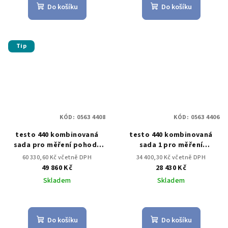
Do košíku
Do košíku
Tip
KÓD:
0563 4408
KÓD:
0563 4406
testo 440 kombinovaná
testo 440 kombinovaná
sada pro měření pohody
sada 1 pro měření
prostředí s BT
proudění s BT
60 330,60 Kč včetně DPH
34 400,30 Kč včetně DPH
49 860 Kč
28 430 Kč
Skladem
Skladem
Do košíku
Do košíku