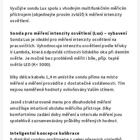
Využijte sondu Lux spolu s vhodným multifunkčním měřicím
přístrojem (objednejte prosím zvlášť) k měření intenzity
osvětlení.
Sonda pro měření intenzity osvětlení (Lux) – vybavení
Sonda Lux je ideální pro měření intenzity osvětlení na
pracovištích. Vyhodnocuje intenzitu osvětlení podle křivky
V-Lambda, která odpovídá citlivosti lidského oka při denním
světle. Je možné bez problémů měřit i bíle, příp. teplé
světlo LED (K< 5000).
Díky délce kabelu 1,4 m umístíte sondu přímo na místo
měření a měření provádíte z dostatečné vzdálenosti. Tím
nejsou naměřené hodnoty ovlivňovány Vaším stínem.
Jasně strukturované menu pro dlouhodobé měření
umožňuje intuitivní obsluhu měřicího přístroje. Díky
komfortnímu zadání doby měření a intervalu měření jsou
spolehlivě zaznamenávány průběhy měřených hodnot.
Inteligentní koncepce kalibrace
S digitální sondou profitujete z velmi přesných výsledků