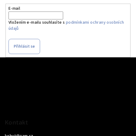
E-mail
Vložením e-mailu souhlasíte s
podmínkami ochrany osobních
údajů
Přihlásit se
Z
á
p
a
t
í
Kontakt