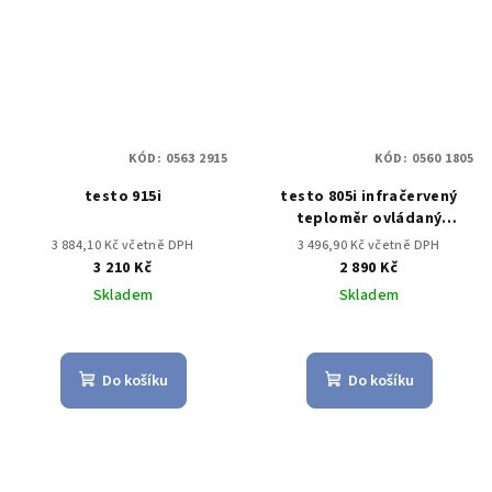
KÓD:
0563 2915
KÓD:
0560 1805
testo 915i
testo 805i infračervený
teploměr ovládaný
chytrým telefonem
3 884,10 Kč včetně DPH
3 496,90 Kč včetně DPH
3 210 Kč
2 890 Kč
Skladem
Skladem
Do košíku
Do košíku