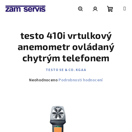
Přejít
na
obsah
Nákupní
Hledat
Přihlášení
testo 410i vrtulkový
košík
anemometr ovládaný
chytrým telefonem
TESTO SE & CO. KGAA
Průměrné
Neohodnoceno
Podrobnosti hodnocení
hodnocení
produktu
je
0,0
z
5
hvězdiček.