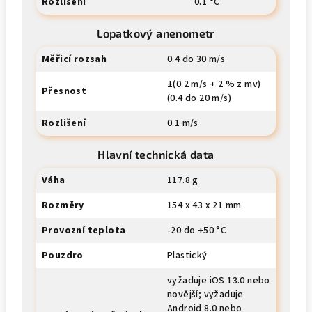
Rozlišení
0.1 °C
Lopatkový anenometr
Měřicí rozsah
0.4 do 30 m/s
±(0.2 m/s + 2 % z mv)
Přesnost
(0.4 do 20 m/s)
Rozlišení
0.1 m/s
Hlavní technická data
Váha
117.8 g
Rozměry
154 x 43 x 21 mm
Provozní teplota
-20 do +50 °C
Pouzdro
Plastický
vyžaduje iOS 13.0 nebo
novější; vyžaduje
Android 8.0 nebo