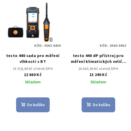
KÓD:
0563 4404
KÓD:
0560 4402
testo 440 sada pro měření
testo 440 dP přístroj pro
vlhkosti s BT
měření klimatických veličin
vč. diferenčního tlaku
15 318,60 Kč včetně DPH
16 020,40 Kč včetně DPH
12 660 Kč
13 240 Kč
Skladem
Skladem
Do košíku
Do košíku