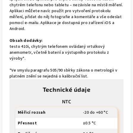
chytrém telefonu nebo tabletu – nezávisle na místě měření.
Aplikaci můžete navíc použít pro vytvoření protokolu
měření, přidat do něj fotografie a komentáře a vše odeslat
pomocí e-mailu. Aplikace je dostupná pro zařízení iOS a
Android.
Obsah dodávky:
testo 410i, chytrým telefonem ovládaný vrtulkový
anemometr, včetně baterií a výstupního protokolu z
výroby*.
*Ve smyslu paragrafu 505/90 sbírky zákona o metrologii v
platném znění se nejedná o kalibrační list.
Technické údaje
NTC
Měřicí rozsah
-20 do +60 °C
Přesnost
±0.5 °C