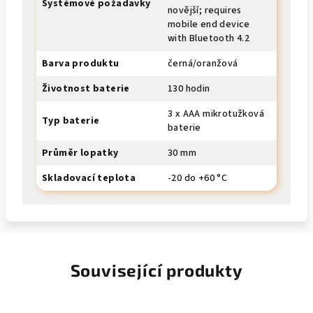
Systémové požadavky
novější; requires
mobile end device
with Bluetooth 4.2
Barva produktu
černá/oranžová
Životnost baterie
130 hodin
3 x AAA mikrotužková
Typ baterie
baterie
Průměr lopatky
30 mm
Skladovací teplota
-20 do +60 °C
Související produkty