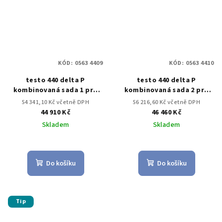
KÓD:
0563 4409
KÓD:
0563 4410
testo 440 delta P
testo 440 delta P
kombinovaná sada 1 pro
kombinovaná sada 2 pro
měření proudění s BT
měření proudění s BT
54 341,10 Kč včetně DPH
56 216,60 Kč včetně DPH
44 910 Kč
46 460 Kč
Skladem
Skladem
Do košíku
Do košíku
Tip