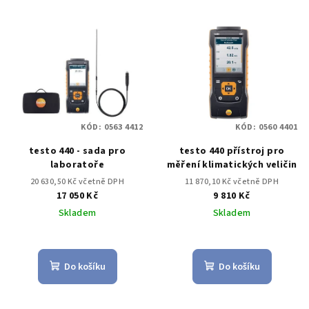
KÓD:
0563 4412
KÓD:
0560 4401
testo 440 - sada pro
testo 440 přístroj pro
laboratoře
měření klimatických veličin
20 630,50 Kč včetně DPH
11 870,10 Kč včetně DPH
17 050 Kč
9 810 Kč
Skladem
Skladem
Do košíku
Do košíku