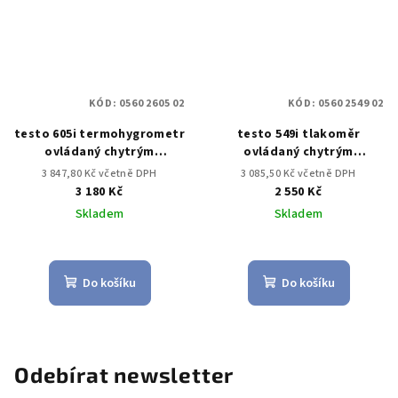
KÓD:
0560 2605 02
KÓD:
0560 2549 02
testo 605i termohygrometr
testo 549i tlakoměr
ovládaný chytrým
ovládaný chytrým
telefonem
telefonem
3 847,80 Kč včetně DPH
3 085,50 Kč včetně DPH
3 180 Kč
2 550 Kč
Skladem
Skladem
Do košíku
Do košíku
Odebírat newsletter