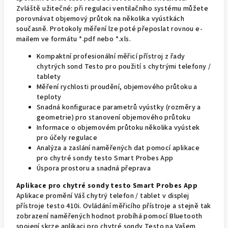
Zvláště užitečné: při regulaci ventilačního systému můžete
porovnávat objemový průtok na několika vyústkách
současně. Protokoly měření lze poté přeposlat rovnou e-
mailem ve formátu *.pdf nebo *.xls.
Kompaktní profesionální měřicí přístroj z řady
chytrých sond Testo pro použití s chytrými telefony /
tablety
Měření rychlosti proudění, objemového průtoku a
teploty
Snadná konfigurace parametrů vyústky (rozměry a
geometrie) pro stanovení objemového průtoku
Informace o objemovém průtoku několika vyústek
pro účely regulace
Analýza a zaslání naměřených dat pomocí aplikace
pro chytré sondy testo Smart Probes App
Úspora prostoru a snadná přeprava
Aplikace pro chytré sondy testo Smart Probes App
Aplikace promění Váš chytrý telefon / tablet v displej
přístroje testo 410i. Ovládání měřicího přístroje a stejně tak
zobrazení naměřených hodnot probíhá pomocí Bluetooth
spojení skrze aplikaci pro chytré sondy Testo na Vašem