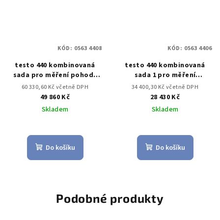
KÓD:
0563 4408
KÓD:
0563 4406
testo 440 kombinovaná
testo 440 kombinovaná
sada pro měření pohody
sada 1 pro měření
prostředí s BT
proudění s BT
60 330,60 Kč včetně DPH
34 400,30 Kč včetně DPH
49 860 Kč
28 430 Kč
Skladem
Skladem
Do košíku
Do košíku
Podobné produkty