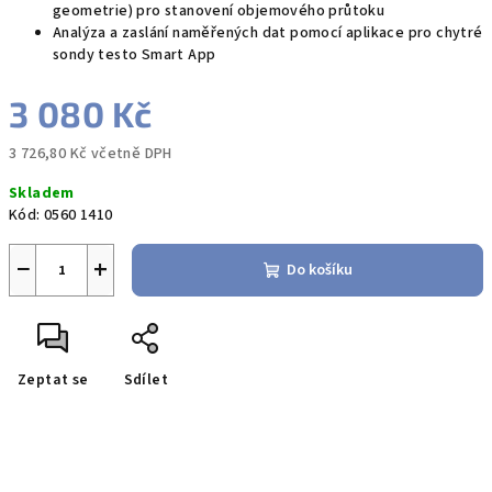
geometrie) pro stanovení objemového průtoku
Analýza a zaslání naměřených dat pomocí aplikace pro chytré
sondy testo Smart App
3 080 Kč
3 726,80 Kč včetně DPH
Měrná
Skladem
cena:
Kód:
0560 1410
−
+
Do košíku
Zeptat se
Sdílet